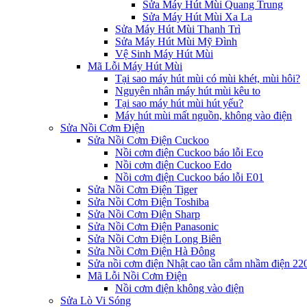
Sửa Máy Hút Mùi Quang Trung
Sửa Máy Hút Mùi Xa La
Sửa Máy Hút Mùi Thanh Trì
Sửa Máy Hút Mùi Mỹ Đình
Vệ Sinh Máy Hút Mùi
Mã Lỗi Máy Hút Mùi
Tại sao máy hút mùi có mùi khét, mùi hôi?
Nguyên nhân máy hút mùi kêu to
Tại sao máy hút mùi hút yếu?
Máy hút mùi mất nguồn, không vào điện
Sửa Nồi Cơm Điện
Sửa Nồi Cơm Điện Cuckoo
Nồi cơm điện Cuckoo báo lỗi Eco
Nồi cơm điện Cuckoo Edo
Nồi cơm điện Cuckoo báo lỗi E01
Sửa Nồi Cơm Điện Tiger
Sửa Nồi Cơm Điện Toshiba
Sửa Nồi Cơm Điện Sharp
Sửa Nồi Cơm Điện Panasonic
Sửa Nồi Cơm Điện Long Biên
Sửa Nồi Cơm Điện Hà Đông
Sửa nồi cơm điện Nhật cao tần cắm nhầm điện 2
Mã Lỗi Nồi Cơm Điện
Nồi cơm điện không vào điện
Sửa Lò Vi Sóng