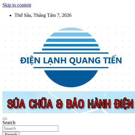
Skip to content
Thứ Sáu, Tháng Tám 7, 2026
Điện Lạnh Quang Tiến
Sửa chữa thiết bị điện lạnh, điện dân dụng, thiết bị nhà bếp tại Hà Nộ
Search
Search