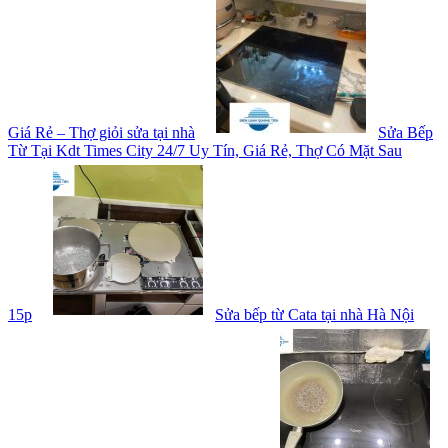
Giá Rẻ – Thợ giỏi sửa tại nhà
Sửa Bếp
Từ Tại Kdt Times City 24/7 Uy Tín, Giá Rẻ, Thợ Có Mặt Sau
15p
Sửa bếp từ Cata tại nhà Hà Nội