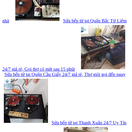
nhà
Sửa bếp từ tại Quận Bắc Từ Liêm
24/7 giá rẻ, Gọi thợ có mặt sau 15 phút
Sửa bếp từ tại Quận Cầu Giấy 24/7 giá rẻ, Thợ giỏi gọi đến ngay
Sửa bếp từ tại Thanh Xuân 24/7 Uy Tín