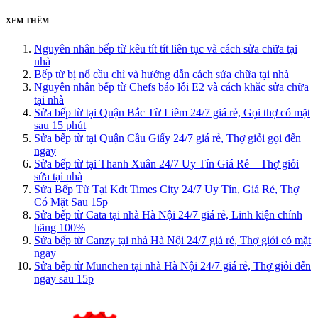
XEM THÊM
Nguyên nhân bếp từ kêu tít tít liên tục và cách sửa chữa tại
nhà
Bếp từ bị nổ cầu chì và hướng dẫn cách sửa chữa tại nhà
Nguyên nhân bếp từ Chefs báo lỗi E2 và cách khắc sửa chữa
tại nhà
Sửa bếp từ tại Quận Bắc Từ Liêm 24/7 giá rẻ, Gọi thợ có mặt
sau 15 phút
Sửa bếp từ tại Quận Cầu Giấy 24/7 giá rẻ, Thợ giỏi gọi đến
ngay
Sửa bếp từ tại Thanh Xuân 24/7 Uy Tín Giá Rẻ – Thợ giỏi
sửa tại nhà
Sửa Bếp Từ Tại Kdt Times City 24/7 Uy Tín, Giá Rẻ, Thợ
Có Mặt Sau 15p
Sửa bếp từ Cata tại nhà Hà Nội 24/7 giá rẻ, Linh kiện chính
hãng 100%
Sửa bếp từ Canzy tại nhà Hà Nội 24/7 giá rẻ, Thợ giỏi có mặt
ngay
Sửa bếp từ Munchen tại nhà Hà Nội 24/7 giá rẻ, Thợ giỏi đến
ngay sau 15p