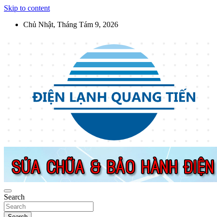
Skip to content
Chủ Nhật, Tháng Tám 9, 2026
Điện Lạnh Quang Tiến
Sửa chữa thiết bị điện lạnh, điện dân dụng, thiết bị nhà bếp tại Hà
Nội
Search
Search