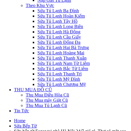
Nạp Gas Tủ Lạnh
Theo Khu Vực
Sửa Tủ Lạnh Ba Đình
Sửa Tủ Lạnh Hoàn Kiếm
Sửa Tủ Lạnh Tây Hồ
Sửa Tủ Lạnh Long Biên
Sửa Tủ Lạnh Hà Đông
Sửa Tủ Lạnh Cầu Giấy
Sửa Tủ Lạnh Đống Đa
Sửa Tủ Lạnh Hai Bà Trưng
Sửa Tủ Lạnh Hoàng Mai
Sửa Tủ Lạnh Thanh Xuân
Sửa Tủ Lạnh Nam Từ Liêm
Sửa Tủ Lạnh Bắc Từ Liêm
Sửa Tủ Lạnh Thanh Trì
Sửa Tủ Lạnh Mỹ Đình
Sửa Tủ Lạnh Chương Mỹ
THU MUA ĐỒ CŨ
Thu Mua Điều Hòa Cũ
Thu Mua máy Giặt Cũ
Thu Mua Tủ Lạnh Cũ
Tin Tức
Home
Sửa Bếp Từ