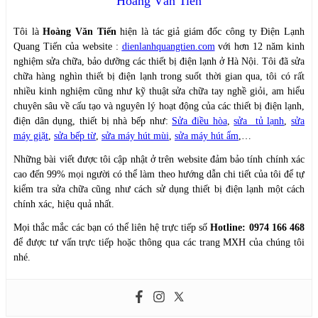
Hoàng Văn Tiến
Tôi là
Hoàng Văn Tiến
hiện là tác giả giám đốc công ty Điện Lạnh
Quang Tiến của website :
dienlanhquangtien.com
với hơn 12 năm kinh
nghiệm sửa chữa, bảo dưỡng các thiết bị điện lạnh ở Hà Nội. Tôi đã sửa
chữa hàng nghìn thiết bị điện lạnh trong suốt thời gian qua, tôi có rất
nhiều kinh nghiệm cũng như kỹ thuật sửa chữa tay nghề giỏi, am hiểu
chuyên sâu về cấu tạo và nguyên lý hoạt động của các thiết bị điện lạnh,
điện dân dụng, thiết bị nhà bếp như:
Sửa điều hòa
,
sửa tủ lạnh
,
sửa
máy giặt
,
sửa bếp từ
,
sửa máy hút mùi
,
sửa máy hút ẩm
,…
Những bài viết được tôi cập nhật ở trên website đảm bảo tính chính xác
cao đến 99% mọi người có thể làm theo hướng dẫn chi tiết của tôi để tự
kiểm tra sửa chữa cũng như cách sử dụng thiết bị điện lạnh một cách
chính xác, hiệu quả nhất.
Mọi thắc mắc các bạn có thể liên hệ trực tiếp số
Hotline: 0974 166 468
để được tư vấn trực tiếp hoặc thông qua các trang MXH của chúng tôi
nhé.