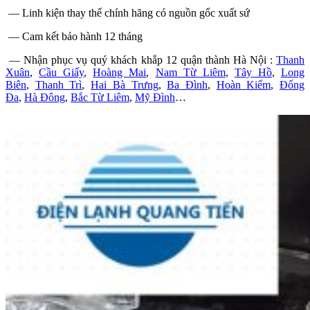
— Linh kiện thay thế chính hãng có nguồn gốc xuất sứ
— Cam kết bảo hành 12 tháng
— Nhận phục vụ quý khách khắp 12 quận thành Hà Nội :
Thanh
Xuân
,
Cầu Giấy
,
Hoàng Mai
,
Nam Từ Liêm
,
Tây Hồ
,
Long
Biên
,
Thanh Trì
,
Hai Bà Trưng
,
Ba Đình
,
Hoàn Kiếm
,
Đống
Đa
,
Hà Đông
,
Bắc Từ Liêm
,
Mỹ Đình
…