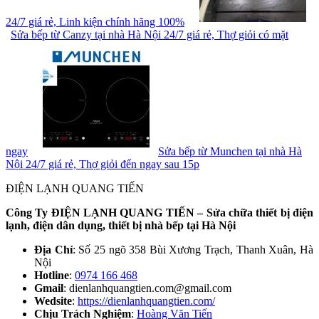
24/7 giá rẻ, Linh kiện chính hãng 100%
Sửa bếp từ Canzy tại nhà Hà Nội 24/7 giá rẻ, Thợ giỏi có mặt
ngay
Sửa bếp từ Munchen tại nhà Hà
Nội 24/7 giá rẻ, Thợ giỏi đến ngay sau 15p
ĐIỆN LẠNH QUANG TIẾN
Công Ty ĐIỆN LẠNH QUANG TIẾN – Sửa chữa thiết bị điện
lạnh, điện dân dụng, thiết bị nhà bếp tại Hà Nội
Địa Chỉ
: Số 25 ngõ 358 Bùi Xương Trạch, Thanh Xuân, Hà
Nội
Hotline
:
0974 166 468
Gmail
: dienlanhquangtien.com@gmail.com
Wedsite
:
https://dienlanhquangtien.com/
Chịu Trách Nghiệm
:
Hoàng Văn Tiến