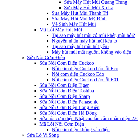
Sửa Máy Hút Mùi Quang Trung
Sửa Máy Hút Mùi Xa La
Sửa Máy Hút Mùi Thanh Trì
Sửa Máy Hút Mùi Mỹ Đình
Vệ Sinh Máy Hút Mùi
Mã Lỗi Máy Hút Mùi
Tại sao máy hút mùi có mùi khét, mùi hôi?
Nguyên nhân máy hút mùi kêu to
Tại sao máy hút mùi hút yếu?
Máy hút mùi mất nguồn, không vào điện
Sửa Nồi Cơm Điện
Sửa Nồi Cơm Điện Cuckoo
Nồi cơm điện Cuckoo báo lỗi Eco
Nồi cơm điện Cuckoo Edo
Nồi cơm điện Cuckoo báo lỗi E01
Sửa Nồi Cơm Điện Tiger
Sửa Nồi Cơm Điện Toshiba
Sửa Nồi Cơm Điện Sharp
Sửa Nồi Cơm Điện Panasonic
Sửa Nồi Cơm Điện Long Biên
Sửa Nồi Cơm Điện Hà Đông
Sửa nồi cơm điện Nhật cao tần cắm nhầm điện 2
Mã Lỗi Nồi Cơm Điện
Nồi cơm điện không vào điện
Sửa Lò Vi Sóng