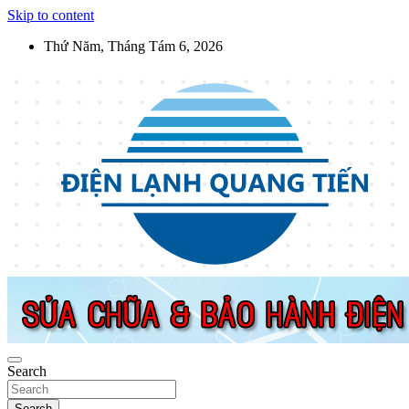
Skip to content
Thứ Năm, Tháng Tám 6, 2026
Điện Lạnh Quang Tiến
Sửa chữa thiết bị điện lạnh, điện dân dụng, thiết bị nhà bếp tại Hà Nộ
Search
Search