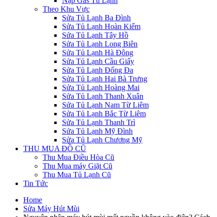
Nạp Gas Tủ Lạnh
Theo Khu Vực
Sửa Tủ Lạnh Ba Đình
Sửa Tủ Lạnh Hoàn Kiếm
Sửa Tủ Lạnh Tây Hồ
Sửa Tủ Lạnh Long Biên
Sửa Tủ Lạnh Hà Đông
Sửa Tủ Lạnh Cầu Giấy
Sửa Tủ Lạnh Đống Đa
Sửa Tủ Lạnh Hai Bà Trưng
Sửa Tủ Lạnh Hoàng Mai
Sửa Tủ Lạnh Thanh Xuân
Sửa Tủ Lạnh Nam Từ Liêm
Sửa Tủ Lạnh Bắc Từ Liêm
Sửa Tủ Lạnh Thanh Trì
Sửa Tủ Lạnh Mỹ Đình
Sửa Tủ Lạnh Chương Mỹ
THU MUA ĐỒ CŨ
Thu Mua Điều Hòa Cũ
Thu Mua máy Giặt Cũ
Thu Mua Tủ Lạnh Cũ
Tin Tức
Home
Sửa Máy Hút Mùi