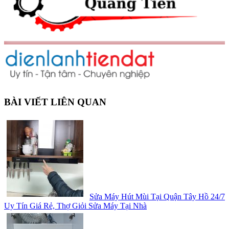
BÀI VIẾT LIÊN QUAN
Sửa Máy Hút Mùi Tại Quận Tây Hồ 24/7
Uy Tín Giá Rẻ, Thợ Giỏi Sửa Máy Tại Nhà