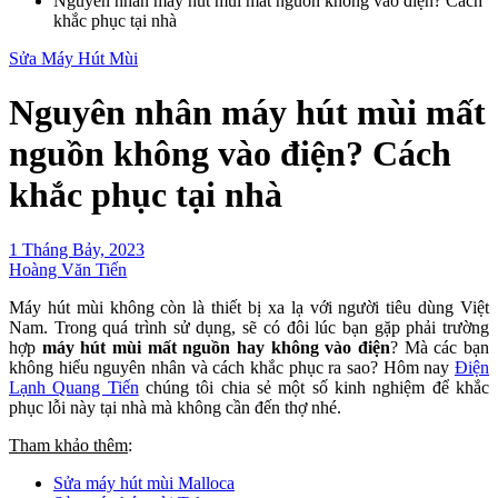
Nguyên nhân máy hút mùi mất nguồn không vào điện? Cách
khắc phục tại nhà
Sửa Máy Hút Mùi
Nguyên nhân máy hút mùi mất
nguồn không vào điện? Cách
khắc phục tại nhà
1 Tháng Bảy, 2023
Hoàng Văn Tiến
Máy hút mùi không còn là thiết bị xa lạ với người tiêu dùng Việt
Nam. Trong quá trình sử dụng, sẽ có đôi lúc bạn gặp phải trường
hợp
máy hút mùi mất nguồn hay không vào điện
? Mà các bạn
không hiểu nguyên nhân và cách khắc phục ra sao? Hôm nay
Điện
Lạnh Quang Tiến
chúng tôi chia sẻ một số kinh nghiệm để khắc
phục lỗi này tại nhà mà không cần đến thợ nhé.
Tham khảo thêm
:
Sửa máy hút mùi Malloca