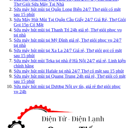
Thợ Giỏi Sửa Máy Tại Nhà
Sửa máy hút mùi tại Quận Long Biên 24/7 Thợ giỏi có mặt
sau 15 phút
Sửa Máy Hút Mùi Tại Quận Cầu Giấy 24/7 Giá Rẻ, Thợ Giỏi
Gọi 15p Có Mặt
Sửa máy hút mùi tại Thanh Trì 24h giá rẻ, Thợ giỏi phục vụ
tại nhà
Sửa máy hút mùi tại Mỹ Đình giá rẻ, Thợ giỏi phục vụ 24/7
tại nhà
Sửa máy hút mùi tại Xa La 24/7 Giá rẻ, Thợ giỏi gọi có mặt
sau 15 phút
Sửa máy hút mùi Teka tại nhà ở Hà Nội 24/7 giá rẻ, Linh kiện
chính hãng
Sửa máy hút mùi Hafale tại nhà 24/7 Thợ có mặt sau 15 phút
Sửa máy hút mùi tại Quang Trung 24h giá rẻ, Thợ giỏi có mặt
sau 15 phút
Sửa máy hút mùi tại Dương Nội uy tín, giá rẻ thợ giỏi phục
vụ 24h