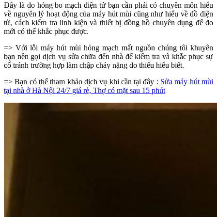
Đây là do hỏng bo mạch điện tử bạn cần phải có chuyên môn hiểu
về nguyên lý hoạt động của máy hút mùi cũng như hiểu về đồ điện
tử, cách kiểm tra linh kiện và thiết bị đồng hồ chuyên dụng để đo
mới có thể khắc phục được.
=> Với lỗi máy hút mùi hỏng mạch mất nguồn chúng tôi khuyên
bạn nên gọi dịch vụ sửa chữa đến nhà để kiểm tra và khắc phục sự
cố tránh trường hợp làm chập cháy nặng do thiếu hiểu biết.
=> Bạn có thể tham khảo dịch vụ khi cần tại đây :
Sửa máy hút mùi
tại nhà ở Hà Nội 24/7 giá rẻ, Thợ có mặt sau 15 phút