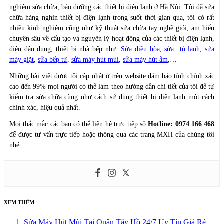
nghiệm sửa chữa, bảo dưỡng các thiết bị điện lạnh ở Hà Nội. Tôi đã sửa
chữa hàng nghìn thiết bị điện lạnh trong suốt thời gian qua, tôi có rất
nhiều kinh nghiệm cũng như kỹ thuật sửa chữa tay nghề giỏi, am hiểu
chuyên sâu về cấu tạo và nguyên lý hoạt động của các thiết bị điện lạnh,
điện dân dụng, thiết bị nhà bếp như:
Sửa điều hòa
,
sửa tủ lạnh
,
sửa
máy giặt
,
sửa bếp từ
,
sửa máy hút mùi
,
sửa máy hút ẩm
,…
Những bài viết được tôi cập nhật ở trên website đảm bảo tính chính xác
cao đến 99% mọi người có thể làm theo hướng dẫn chi tiết của tôi để tự
kiểm tra sửa chữa cũng như cách sử dụng thiết bị điện lạnh một cách
chính xác, hiệu quả nhất.
Mọi thắc mắc các bạn có thể liên hệ trực tiếp số
Hotline: 0974 166 468
để được tư vấn trực tiếp hoặc thông qua các trang MXH của chúng tôi
nhé.
XEM THÊM
Sửa Máy Hút Mùi Tại Quận Tây Hồ 24/7 Uy Tín Giá Rẻ,