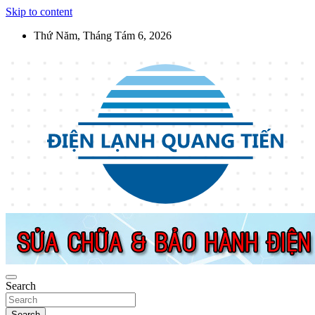
Skip to content
Thứ Năm, Tháng Tám 6, 2026
Điện Lạnh Quang Tiến
Sửa chữa thiết bị điện lạnh, điện dân dụng, thiết bị nhà bếp tại Hà
Nội
Search
Search