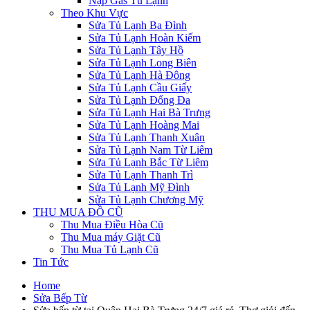
Nạp Gas Tủ Lạnh
Theo Khu Vực
Sửa Tủ Lạnh Ba Đình
Sửa Tủ Lạnh Hoàn Kiếm
Sửa Tủ Lạnh Tây Hồ
Sửa Tủ Lạnh Long Biên
Sửa Tủ Lạnh Hà Đông
Sửa Tủ Lạnh Cầu Giấy
Sửa Tủ Lạnh Đống Đa
Sửa Tủ Lạnh Hai Bà Trưng
Sửa Tủ Lạnh Hoàng Mai
Sửa Tủ Lạnh Thanh Xuân
Sửa Tủ Lạnh Nam Từ Liêm
Sửa Tủ Lạnh Bắc Từ Liêm
Sửa Tủ Lạnh Thanh Trì
Sửa Tủ Lạnh Mỹ Đình
Sửa Tủ Lạnh Chương Mỹ
THU MUA ĐỒ CŨ
Thu Mua Điều Hòa Cũ
Thu Mua máy Giặt Cũ
Thu Mua Tủ Lạnh Cũ
Tin Tức
Home
Sửa Bếp Từ