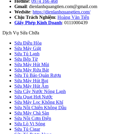
Hotline
:
0974 166 468
Gmail
: dienlanhquangtien.com@gmail.com
Wedsite
:
https://dienlanhquangtien.com/
Chịu Trách Nghiệm
:
Hoàng Văn Tiến
Giấy Phép Kinh Doanh
: 0111000439
Dịch Vụ Sửa Chữa
Sửa Điều Hòa
Sửa Máy Giặt
Sửa Tủ Lạnh
Sửa Bếp Từ
Sửa Máy Hút Mùi
Sửa Máy Rửa Bát
Sửa Tủ Bảo Quản Rượu
Sửa Máy Hút Bụi
Sửa Máy Hút Ẩm
Sửa Cây Nước Nóng Lạnh
Sửa Quạt Hơi Nước
Sửa Máy Lọc Không Khí
Sửa Nồi Chiên Không Dầu
Sửa Máy Chà Sàn
Sửa Nồi Cơm Điện
Sửa Lò Vi Sóng
Sửa Tủ Cigar