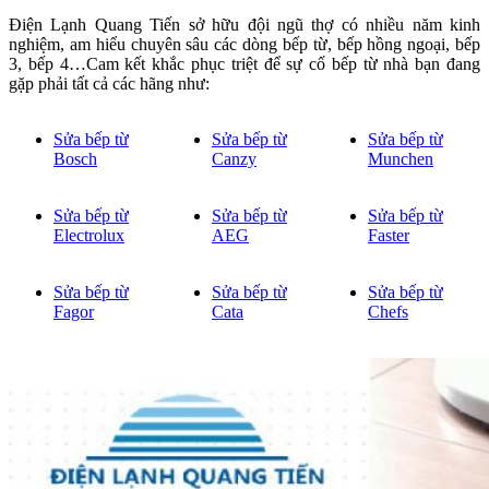
Điện Lạnh Quang Tiến sở hữu đội ngũ thợ có nhiều năm kinh
nghiệm, am hiểu chuyên sâu các dòng bếp từ, bếp hồng ngoại, bếp
3, bếp 4…Cam kết khắc phục triệt để sự cố bếp từ nhà bạn đang
gặp phải tất cả các hãng như:
Sửa bếp từ
Sửa bếp từ
Sửa bếp từ
Bosch
Canzy
Munchen
Sửa bếp từ
Sửa bếp từ
Sửa bếp từ
Electrolux
AEG
Faster
Sửa bếp từ
Sửa bếp từ
Sửa bếp từ
Fagor
Cata
Chefs