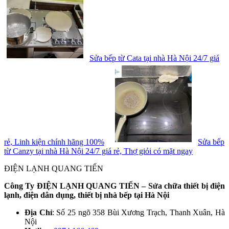
Sửa bếp từ Cata tại nhà Hà Nội 24/7 giá
rẻ, Linh kiện chính hãng 100%
Sửa bếp
từ Canzy tại nhà Hà Nội 24/7 giá rẻ, Thợ giỏi có mặt ngay
ĐIỆN LẠNH QUANG TIẾN
Công Ty ĐIỆN LẠNH QUANG TIẾN – Sửa chữa thiết bị điện
lạnh, điện dân dụng, thiết bị nhà bếp tại Hà Nội
Địa Chỉ
: Số 25 ngõ 358 Bùi Xương Trạch, Thanh Xuân, Hà
Nội