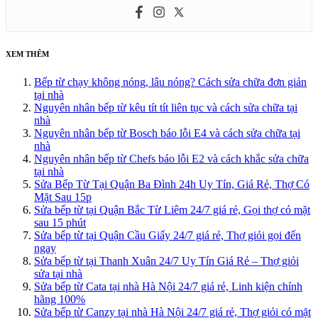
XEM THÊM
Bếp từ chạy không nóng, lâu nóng? Cách sửa chữa đơn giản
tại nhà
Nguyên nhân bếp từ kêu tít tít liên tục và cách sửa chữa tại
nhà
Nguyên nhân bếp từ Bosch báo lỗi E4 và cách sửa chữa tại
nhà
Nguyên nhân bếp từ Chefs báo lỗi E2 và cách khắc sửa chữa
tại nhà
Sửa Bếp Từ Tại Quận Ba Đình 24h Uy Tín, Giá Rẻ, Thợ Có
Mặt Sau 15p
Sửa bếp từ tại Quận Bắc Từ Liêm 24/7 giá rẻ, Gọi thợ có mặt
sau 15 phút
Sửa bếp từ tại Quận Cầu Giấy 24/7 giá rẻ, Thợ giỏi gọi đến
ngay
Sửa bếp từ tại Thanh Xuân 24/7 Uy Tín Giá Rẻ – Thợ giỏi
sửa tại nhà
Sửa bếp từ Cata tại nhà Hà Nội 24/7 giá rẻ, Linh kiện chính
hãng 100%
Sửa bếp từ Canzy tại nhà Hà Nội 24/7 giá rẻ, Thợ giỏi có mặt