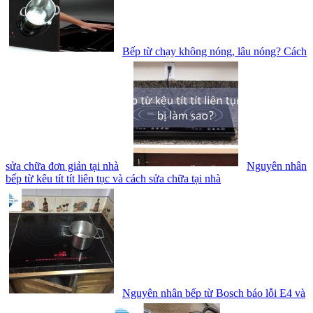
Bếp từ chạy không nóng, lâu nóng? Cách
sửa chữa đơn giản tại nhà
Nguyên nhân
bếp từ kêu tít tít liên tục và cách sửa chữa tại nhà
Nguyên nhân bếp từ Bosch báo lỗi E4 và