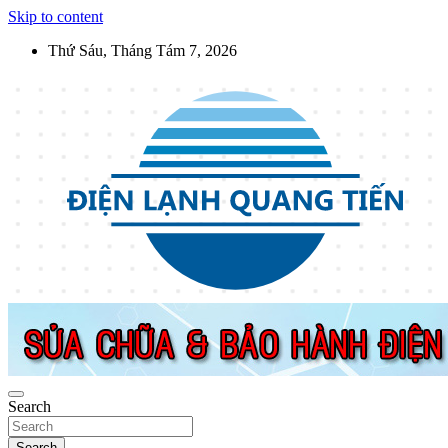
Skip to content
Thứ Sáu, Tháng Tám 7, 2026
Điện Lạnh Quang Tiến
Sửa chữa thiết bị điện lạnh, điện dân dụng, thiết bị nhà bếp tại Hà
Nội
Search
Search