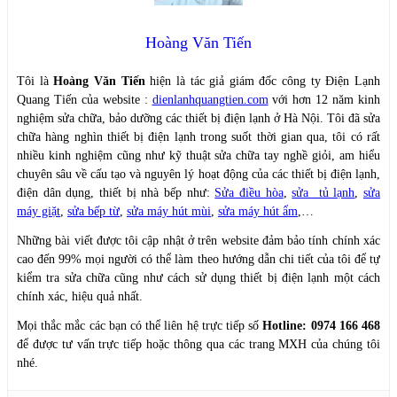
Hoàng Văn Tiến
Tôi là
Hoàng Văn Tiến
hiện là tác giả giám đốc công ty Điện Lạnh
Quang Tiến của website :
dienlanhquangtien.com
với hơn 12 năm kinh
nghiệm sửa chữa, bảo dưỡng các thiết bị điện lạnh ở Hà Nội. Tôi đã sửa
chữa hàng nghìn thiết bị điện lạnh trong suốt thời gian qua, tôi có rất
nhiều kinh nghiệm cũng như kỹ thuật sửa chữa tay nghề giỏi, am hiểu
chuyên sâu về cấu tạo và nguyên lý hoạt động của các thiết bị điện lạnh,
điện dân dụng, thiết bị nhà bếp như:
Sửa điều hòa
,
sửa tủ lạnh
,
sửa
máy giặt
,
sửa bếp từ
,
sửa máy hút mùi
,
sửa máy hút ẩm
,…
Những bài viết được tôi cập nhật ở trên website đảm bảo tính chính xác
cao đến 99% mọi người có thể làm theo hướng dẫn chi tiết của tôi để tự
kiểm tra sửa chữa cũng như cách sử dụng thiết bị điện lạnh một cách
chính xác, hiệu quả nhất.
Mọi thắc mắc các bạn có thể liên hệ trực tiếp số
Hotline: 0974 166 468
để được tư vấn trực tiếp hoặc thông qua các trang MXH của chúng tôi
nhé.