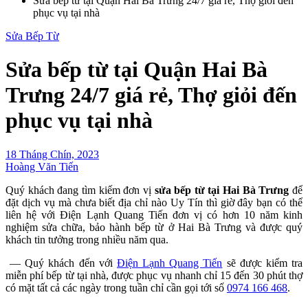
Sửa bếp từ tại Quận Hai Bà Trưng 24/7 giá rẻ, Thợ giỏi đến
phục vụ tại nhà
Sửa Bếp Từ
Sửa bếp từ tại Quận Hai Bà
Trưng 24/7 giá rẻ, Thợ giỏi đến
phục vụ tại nhà
18 Tháng Chín, 2023
Hoàng Văn Tiến
Quý khách đang tìm kiếm đơn vị
sửa bếp từ tại Hai Bà Trưng
để
đặt dịch vụ mà chưa biết địa chỉ nào Uy Tín thì giờ đây bạn có thể
liên hệ với Điện Lạnh Quang Tiến đơn vị có hơn 10 năm kinh
nghiệm sửa chữa, bảo hành bếp từ ở Hai Bà Trưng và được quý
khách tin tưởng trong nhiều năm qua.
— Quý khách đến với
Điện Lạnh Quang Tiến
sẽ được kiểm tra
miễn phí bếp từ tại nhà, được phục vụ nhanh chỉ 15 đến 30 phút thợ
có mặt tất cả các ngày trong tuần chỉ cần gọi tới số
0974 166 468
.