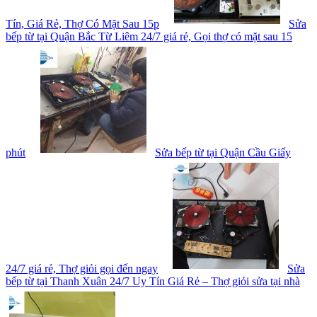
Tín, Giá Rẻ, Thợ Có Mặt Sau 15p
Sửa
bếp từ tại Quận Bắc Từ Liêm 24/7 giá rẻ, Gọi thợ có mặt sau 15
phút
Sửa bếp từ tại Quận Cầu Giấy
24/7 giá rẻ, Thợ giỏi gọi đến ngay
Sửa
bếp từ tại Thanh Xuân 24/7 Uy Tín Giá Rẻ – Thợ giỏi sửa tại nhà