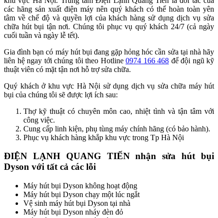
khu vực Hà Nội. Trung tâm Điện Lạnh Quang Tiến là đối tác của
các hãng sản xuất điện máy nên quý khách có thể hoàn toàn yên
tâm về chế độ và quyền lợi của khách hàng sử dụng dịch vụ sửa
chữa hút bụi tận nơi. Chúng tôi phục vụ quý khách 24/7 (cả ngày
cuối tuần và ngày lễ tết).
Gia đình bạn có máy hút bụi đang gặp hỏng hóc cần sửa tại nhà hãy
liên hệ ngay tới chúng tôi theo Hotline
0974 166 468
để đội ngũ kỹ
thuật viên có mặt tận nơi hỗ trợ sửa chữa.
Quý khách ở khu vực Hà Nội sử dụng dịch vụ sửa chữa máy hút
bụi của chúng tôi sẽ được lợi ích sau:
Thợ kỹ thuật có chuyên môn cao, nhiệt tình và tận tâm với
công việc.
Cung cấp linh kiện, phụ tùng máy chính hãng (có bảo hành).
Phục vụ khách hàng khắp khu vực trong Tp Hà Nội
ĐIỆN LẠNH QUANG TIẾN nhận sửa hút bụi
Dyson với tất cả các lỗi
Máy hút bụi Dyson không hoạt động
Máy hút bụi Dyson chạy một lúc ngắt
Vệ sinh máy hút bụi Dyson tại nhà
Máy hút bụi Dyson nháy đèn đỏ