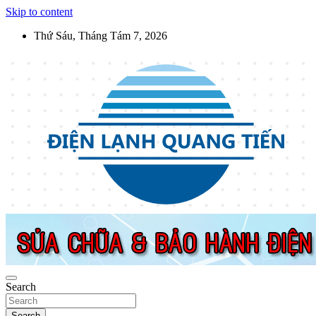
Skip to content
Thứ Sáu, Tháng Tám 7, 2026
Điện Lạnh Quang Tiến
Sửa chữa thiết bị điện lạnh, điện dân dụng, thiết bị nhà bếp tại Hà
Nội
Search
Search