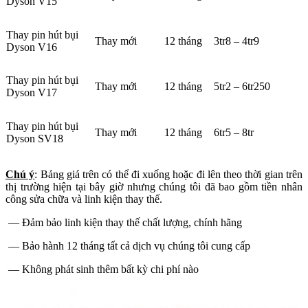
Dyson V15
Thay pin hút bụi
Thay mới
12 tháng
3tr8 – 4tr9
Dyson V16
Thay pin hút bụi
Thay mới
12 tháng
5tr2 – 6tr250
Dyson V17
Thay pin hút bụi
Thay mới
12 tháng
6tr5 – 8tr
Dyson SV18
Chú ý
: Bảng giá trên có thể đi xuống hoặc đi lên theo thời gian trên
thị trường hiện tại bây giờ nhưng chúng tôi đã bao gồm tiền nhân
công sửa chữa và linh kiện thay thế.
— Đảm bảo linh kiện thay thế chất lượng, chính hãng
— Bảo hành 12 tháng tất cả dịch vụ chúng tôi cung cấp
— Không phát sinh thêm bất kỳ chi phí nào