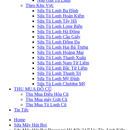
Nạp Gas Tủ Lạnh
Theo Khu Vực
Sửa Tủ Lạnh Ba Đình
Sửa Tủ Lạnh Hoàn Kiếm
Sửa Tủ Lạnh Tây Hồ
Sửa Tủ Lạnh Long Biên
Sửa Tủ Lạnh Hà Đông
Sửa Tủ Lạnh Cầu Giấy
Sửa Tủ Lạnh Đống Đa
Sửa Tủ Lạnh Hai Bà Trưng
Sửa Tủ Lạnh Hoàng Mai
Sửa Tủ Lạnh Thanh Xuân
Sửa Tủ Lạnh Nam Từ Liêm
Sửa Tủ Lạnh Bắc Từ Liêm
Sửa Tủ Lạnh Thanh Trì
Sửa Tủ Lạnh Mỹ Đình
Sửa Tủ Lạnh Chương Mỹ
THU MUA ĐỒ CŨ
Thu Mua Điều Hòa Cũ
Thu Mua máy Giặt Cũ
Thu Mua Tủ Lạnh Cũ
Tin Tức
Home
Sửa Máy Hút Bụi