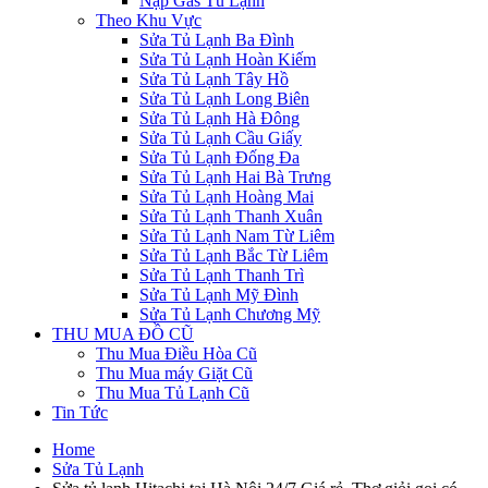
Nạp Gas Tủ Lạnh
Theo Khu Vực
Sửa Tủ Lạnh Ba Đình
Sửa Tủ Lạnh Hoàn Kiếm
Sửa Tủ Lạnh Tây Hồ
Sửa Tủ Lạnh Long Biên
Sửa Tủ Lạnh Hà Đông
Sửa Tủ Lạnh Cầu Giấy
Sửa Tủ Lạnh Đống Đa
Sửa Tủ Lạnh Hai Bà Trưng
Sửa Tủ Lạnh Hoàng Mai
Sửa Tủ Lạnh Thanh Xuân
Sửa Tủ Lạnh Nam Từ Liêm
Sửa Tủ Lạnh Bắc Từ Liêm
Sửa Tủ Lạnh Thanh Trì
Sửa Tủ Lạnh Mỹ Đình
Sửa Tủ Lạnh Chương Mỹ
THU MUA ĐỒ CŨ
Thu Mua Điều Hòa Cũ
Thu Mua máy Giặt Cũ
Thu Mua Tủ Lạnh Cũ
Tin Tức
Home
Sửa Tủ Lạnh