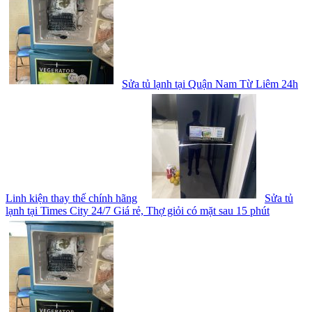
Sửa tủ lạnh tại Quận Nam Từ Liêm 24h
Linh kiện thay thế chính hãng
Sửa tủ
lạnh tại Times City 24/7 Giá rẻ, Thợ giỏi có mặt sau 15 phút