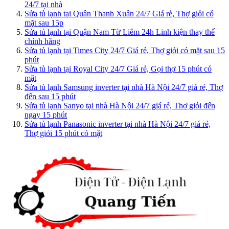
24/7 tại nhà
Sửa tủ lạnh tại Quận Thanh Xuân 24/7 Giá rẻ, Thợ giỏi có
mặt sau 15p
Sửa tủ lạnh tại Quận Nam Từ Liêm 24h Linh kiện thay thế
chính hãng
Sửa tủ lạnh tại Times City 24/7 Giá rẻ, Thợ giỏi có mặt sau 15
phút
Sửa tủ lạnh tại Royal City 24/7 Giá rẻ, Gọi thợ 15 phút có
mặt
Sửa tủ lạnh Samsung inverter tại nhà Hà Nội 24/7 giá rẻ, Thợ
đến sau 15 phút
Sửa tủ lạnh Sanyo tại nhà Hà Nội 24/7 giá rẻ, Thợ giỏi đến
ngay 15 phút
Sửa tủ lạnh Panasonic inverter tại nhà Hà Nội 24/7 giá rẻ,
Thợ giỏi 15 phút có mặt