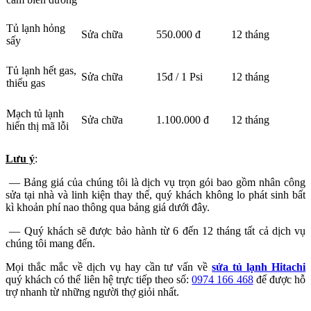
Tủ lạnh hỏng
Sửa chữa
550.000 đ
12 tháng
sấy
Tủ lạnh hết gas,
Sửa chữa
15đ / 1 Psi
12 tháng
thiếu gas
Mạch tủ lạnh
Sửa chữa
1.100.000 đ
12 tháng
hiển thị mã lỗi
Lưu ý
:
— Bảng giá của chúng tôi là dịch vụ trọn gói bao gồm nhân công
sửa tại nhà và linh kiện thay thế, quý khách không lo phát sinh bất
kì khoản phí nao thông qua bảng giá dưới đây.
— Quý khách sẽ được bảo hành từ 6 đến 12 tháng tất cả dịch vụ
chúng tôi mang đến.
Mọi thắc mắc về dịch vụ hay cần tư vấn về
sửa tủ lạnh Hitachi
quý khách có thể liên hệ trực tiếp theo số:
0974 166 468
để được hỗ
trợ nhanh từ những người thợ giỏi nhất.