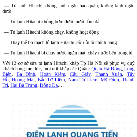
— Tủ lạnh Hitachi không lạnh ngăn bảo quản, không lạnh ngăn
dưới
— Tủ lạnh Hitachi không bơm được nước làm đá
— Tủ lạnh Hitachi không chạy, không hoạt động
— Thay thế bo mạch tủ lạnh Hitachi các đời tủ chính hãng
— Tủ lạnh Hitachi bị chảy nước ngăn mát, chảy nước bên trong tủ
Với 12 cơ sở sửa tủ lạnh Hitachi khắp Tp Hà Nội sẽ phục vụ quý
khách hàng mọi lúc, mọi nơi khắp các Quận:
Quận Hà Đông
,
Long
Biên
,
Ba Đình
,
Hoàn Kiếm
,
Cầu Giấy
,
Thanh Xuân
,
Tây
Hồ
,
Hoàng Mai
,
Bắc Từ Liêm
,
Nam Từ Liêm
,
Mỹ Đình
,
Thanh
Trì
,
Hai Bà Trưng
,
Đống Đa
,…