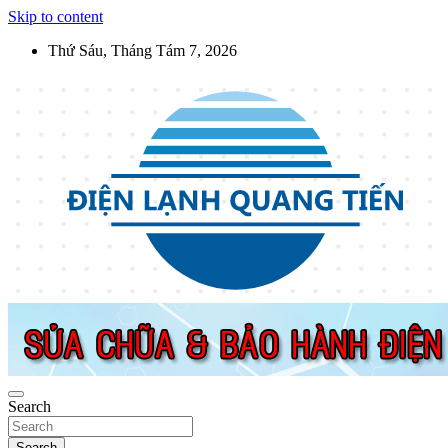
Skip to content
Thứ Sáu, Tháng Tám 7, 2026
Điện Lạnh Quang Tiến
Sửa chữa thiết bị điện lạnh, điện dân dụng, thiết bị nhà bếp tại Hà
Nội
Search
Search