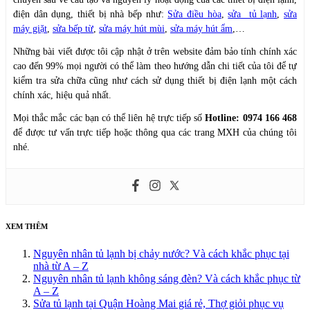
điện dân dụng, thiết bị nhà bếp như:
Sửa điều hòa
,
sửa tủ lạnh
,
sửa
máy giặt
,
sửa bếp từ
,
sửa máy hút mùi
,
sửa máy hút ẩm
,…
Những bài viết được tôi cập nhật ở trên website đảm bảo tính chính xác
cao đến 99% mọi người có thể làm theo hướng dẫn chi tiết của tôi để tự
kiểm tra sửa chữa cũng như cách sử dụng thiết bị điện lạnh một cách
chính xác, hiệu quả nhất.
Mọi thắc mắc các bạn có thể liên hệ trực tiếp số
Hotline: 0974 166 468
để được tư vấn trực tiếp hoặc thông qua các trang MXH của chúng tôi
nhé.
XEM THÊM
Nguyên nhân tủ lạnh bị chảy nước? Và cách khắc phục tại
nhà từ A – Z
Nguyên nhân tủ lạnh không sáng đèn? Và cách khắc phục từ
A – Z
Sửa tủ lạnh tại Quận Hoàng Mai giá rẻ, Thợ giỏi phục vụ