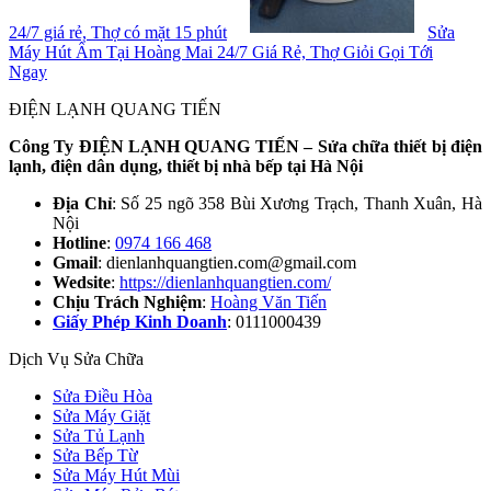
24/7 giá rẻ, Thợ có mặt 15 phút
Sửa
Máy Hút Ẩm Tại Hoàng Mai 24/7 Giá Rẻ, Thợ Giỏi Gọi Tới
Ngay
ĐIỆN LẠNH QUANG TIẾN
Công Ty ĐIỆN LẠNH QUANG TIẾN – Sửa chữa thiết bị điện
lạnh, điện dân dụng, thiết bị nhà bếp tại Hà Nội
Địa Chỉ
: Số 25 ngõ 358 Bùi Xương Trạch, Thanh Xuân, Hà
Nội
Hotline
:
0974 166 468
Gmail
: dienlanhquangtien.com@gmail.com
Wedsite
:
https://dienlanhquangtien.com/
Chịu Trách Nghiệm
:
Hoàng Văn Tiến
Giấy Phép Kinh Doanh
: 0111000439
Dịch Vụ Sửa Chữa
Sửa Điều Hòa
Sửa Máy Giặt
Sửa Tủ Lạnh
Sửa Bếp Từ
Sửa Máy Hút Mùi