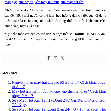
máy giặt
,
sửa bếp từ
,
sửa máy hút mùi
,
sửa máy hút ẩm
,…
Những bài viết được tôi cập nhật ở trên website đảm bảo tính chính xác
cao đến 99% mọi người có thể làm theo hướng dẫn chi tiết của tôi để tự
kiểm tra sửa chữa cũng như cách sử dụng thiết bị điện lạnh một cách
chính xác, hiệu quả nhất.
Mọi thắc mắc các bạn có thể liên hệ trực tiếp số
Hotline: 0974 166 468
để được tư vấn trực tiếp hoặc thông qua các trang MXH của chúng tôi
nhé.
XEM THÊM
Nguyên nhân máy hút ẩm báo lỗi E5 là gì? Cách khắc phục
từ A – Z
Máy hút ẩm mất nguồn, không vào điện là lỗi gì? Cách khắc
phục từ A – Z
Sửa Máy Hút Ẩm Tại Hà Đông 24/7 Giá Rẻ, Thợ Giỏi Gọi
Tới Ngay
Sửa Máy Hút Ẩm Tại Long Biên 24/7 Uy Tín, Giá Rẻ, Thợ