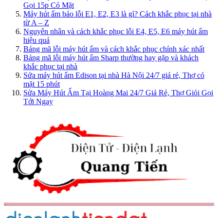
Gọi 15p Có Mặt
Máy hút ẩm báo lỗi E1, E2, E3 là gì? Cách khắc phục tại nhà
từ A – Z
Nguyên nhân và cách khắc phục lỗi E4, E5, E6 máy hút ẩm
hiệu quả
Bảng mã lỗi máy hút ẩm và cách khắc phục chính xác nhất
Bảng mã lỗi máy hút ẩm Sharp thường hay gặp và khách
khắc phục tại nhà
Sửa máy hút ẩm Edison tại nhà Hà Nội 24/7 giá rẻ, Thợ có
mặt 15 phút
Sửa Máy Hút Ẩm Tại Hoàng Mai 24/7 Giá Rẻ, Thợ Giỏi Gọi
Tới Ngay