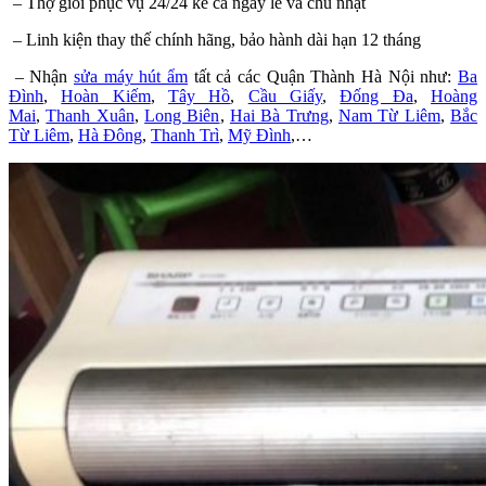
– Thợ giỏi phục vụ 24/24 kể cả ngày lễ và chủ nhật
– Linh kiện thay thế chính hãng, bảo hành dài hạn 12 tháng
– Nhận
sửa máy hút ẩm
tất cả các Quận Thành Hà Nội như:
Ba
Đình
,
Hoàn Kiếm
,
Tây Hồ
,
Cầu Giấy
,
Đống Đa
,
Hoàng
Mai
,
Thanh Xuân
,
Long Biên
,
Hai Bà Trưng
,
Nam Từ Liêm
,
Bắc
Từ Liêm
,
Hà Đông
,
Thanh Trì
,
Mỹ Đình
,…