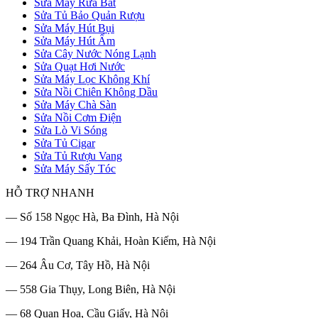
Sửa Máy Rửa Bát
Sửa Tủ Bảo Quản Rượu
Sửa Máy Hút Bụi
Sửa Máy Hút Ẩm
Sửa Cây Nước Nóng Lạnh
Sửa Quạt Hơi Nước
Sửa Máy Lọc Không Khí
Sửa Nồi Chiên Không Dầu
Sửa Máy Chà Sàn
Sửa Nồi Cơm Điện
Sửa Lò Vi Sóng
Sửa Tủ Cigar
Sửa Tủ Rượu Vang
Sửa Máy Sấy Tóc
HỖ TRỢ NHANH
— Số 158 Ngọc Hà, Ba Đình, Hà Nội
— 194 Trần Quang Khải, Hoàn Kiếm, Hà Nội
— 264 Âu Cơ, Tây Hồ, Hà Nội
— 558 Gia Thụy, Long Biên, Hà Nội
— 68 Quan Hoa, Cầu Giấy, Hà Nội