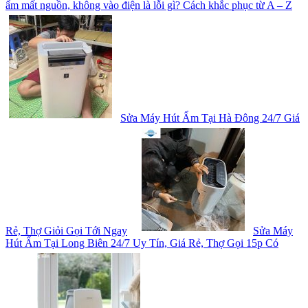
ẩm mất nguồn, không vào điện là lỗi gì? Cách khắc phục từ A – Z
Sửa Máy Hút Ẩm Tại Hà Đông 24/7 Giá
Rẻ, Thợ Giỏi Gọi Tới Ngay
Sửa Máy
Hút Ẩm Tại Long Biên 24/7 Uy Tín, Giá Rẻ, Thợ Gọi 15p Có