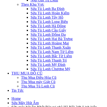
Nạp Gas Tủ Lạnh
Theo Khu Vực
Sửa Tủ Lạnh Ba Đình
Sửa Tủ Lạnh Hoàn Kiếm
Sửa Tủ Lạnh Tây Hồ
Sửa Tủ Lạnh Long Biên
Sửa Tủ Lạnh Hà Đông
Sửa Tủ Lạnh Cầu Giấy
Sửa Tủ Lạnh Đống Đa
Sửa Tủ Lạnh Hai Bà Trưng
Sửa Tủ Lạnh Hoàng Mai
Sửa Tủ Lạnh Thanh Xuân
Sửa Tủ Lạnh Nam Từ Liêm
Sửa Tủ Lạnh Bắc Từ Liêm
Sửa Tủ Lạnh Thanh Trì
Sửa Tủ Lạnh Mỹ Đình
Sửa Tủ Lạnh Chương Mỹ
THU MUA ĐỒ CŨ
Thu Mua Điều Hòa Cũ
Thu Mua máy Giặt Cũ
Thu Mua Tủ Lạnh Cũ
Tin Tức
Home
Sửa Máy Hút Ẩm