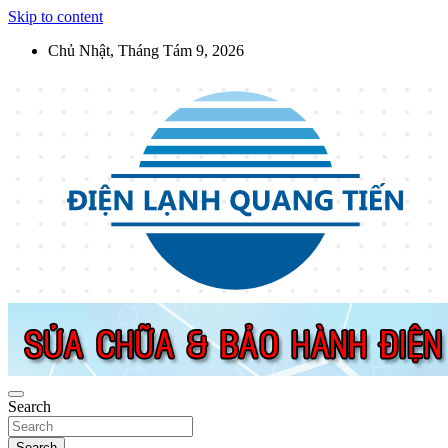
Skip to content
Chủ Nhật, Tháng Tám 9, 2026
Điện Lạnh Quang Tiến
Sửa chữa thiết bị điện lạnh, điện dân dụng, thiết bị nhà bếp tại Hà
Nội
Search
Search