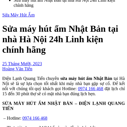
Sửa máy hút ẩm Nhật Bản tại nhà Hà Nội 24h Linh kiện
chính hãng
Sửa Máy Hút Ẩm
Sửa máy hút ẩm Nhật Bản tại
nhà Hà Nội 24h Linh kiện
chính hãng
25 Tháng Mười, 2023
Hoàng Văn Tiến
Điện Lạnh Quang Tiến chuyên
sửa máy hút ẩm Nhật Bản
tại Hà
Nội sẽ là sự lựa chọn tốt nhất khi máy nhà bạn gặp sự cố. Để kết
nối với chúng tôi quý khách gọi Hotline:
0974 166 468
đặt lịch chỉ
15 đến 30 phút thợ sẽ có mặt nhà bạn đúng lịch hẹn.
SỬA MÁY HÚT ẨM NHẬT BẢN – ĐIỆN LẠNH QUANG
TIẾN
– Hotline:
0974 166 468