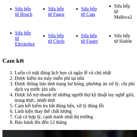
Sửa bếp
Sửa bếp
Sửa bếp
Sửa bếp
từ
từ Bosch
từ Fagor
từ Cata
Malloca2
Sửa bếp
Sửa bếp
Sửa bếp
Sửa bếp
từ
từ Chefs
từ Faster
từ Hafele
Electrolux
Cam kết
Luôn có mặt đúng lịch hẹn cả ngày lễ và chủ nhật
Được kiểm tra máy miễn phí tại nhà
Được thông báo tình trạng hư hỏng, phương án xử lý, chi phí
dịch vụ trước khi sửa
Được hỗ trợ nhanh từ những người thợ kỹ thuật tay nghề giỏi,
trung thực, nhiệt tình
Cam kết kiểm tra bắt đúng bện, xử lý đúng lỗi
Linh kiện thay thế chất lượng
Giá cả hợp lý, cạnh tranh nhất thị trường
Bảo hành lên đến 12 tháng