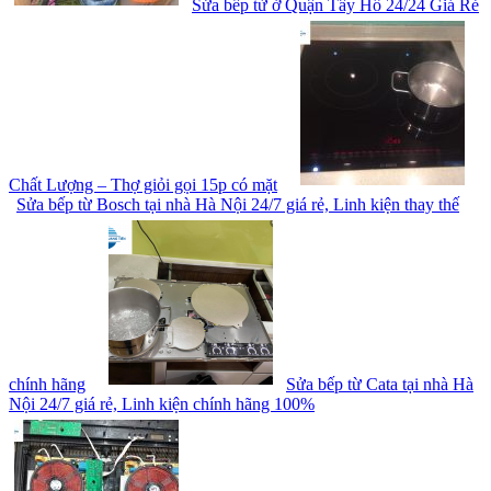
Sửa bếp từ ở Quận Tây Hồ 24/24 Giá Rẻ
Chất Lượng – Thợ giỏi gọi 15p có mặt
Sửa bếp từ Bosch tại nhà Hà Nội 24/7 giá rẻ, Linh kiện thay thế
chính hãng
Sửa bếp từ Cata tại nhà Hà
Nội 24/7 giá rẻ, Linh kiện chính hãng 100%