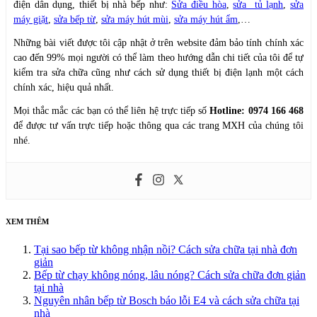
điện dân dụng, thiết bị nhà bếp như:
Sửa điều hòa
,
sửa tủ lạnh
,
sửa
máy giặt
,
sửa bếp từ
,
sửa máy hút mùi
,
sửa máy hút ẩm
,…
Những bài viết được tôi cập nhật ở trên website đảm bảo tính chính xác
cao đến 99% mọi người có thể làm theo hướng dẫn chi tiết của tôi để tự
kiểm tra sửa chữa cũng như cách sử dụng thiết bị điện lạnh một cách
chính xác, hiệu quả nhất.
Mọi thắc mắc các bạn có thể liên hệ trực tiếp số
Hotline: 0974 166 468
để được tư vấn trực tiếp hoặc thông qua các trang MXH của chúng tôi
nhé.
XEM THÊM
Tại sao bếp từ không nhận nồi? Cách sửa chữa tại nhà đơn
giản
Bếp từ chạy không nóng, lâu nóng? Cách sửa chữa đơn giản
tại nhà
Nguyên nhân bếp từ Bosch báo lỗi E4 và cách sửa chữa tại
nhà