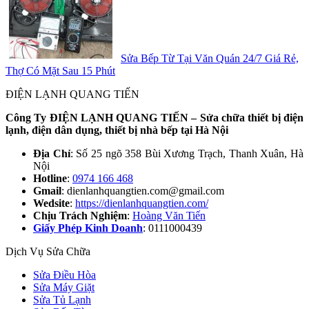
Sửa Bếp Từ Tại Văn Quán 24/7 Giá Rẻ,
Thợ Có Mặt Sau 15 Phút
ĐIỆN LẠNH QUANG TIẾN
Công Ty ĐIỆN LẠNH QUANG TIẾN – Sửa chữa thiết bị điện
lạnh, điện dân dụng, thiết bị nhà bếp tại Hà Nội
Địa Chỉ
: Số 25 ngõ 358 Bùi Xương Trạch, Thanh Xuân, Hà
Nội
Hotline
:
0974 166 468
Gmail
: dienlanhquangtien.com@gmail.com
Wedsite
:
https://dienlanhquangtien.com/
Chịu Trách Nghiệm
:
Hoàng Văn Tiến
Giấy Phép Kinh Doanh
: 0111000439
Dịch Vụ Sửa Chữa
Sửa Điều Hòa
Sửa Máy Giặt
Sửa Tủ Lạnh