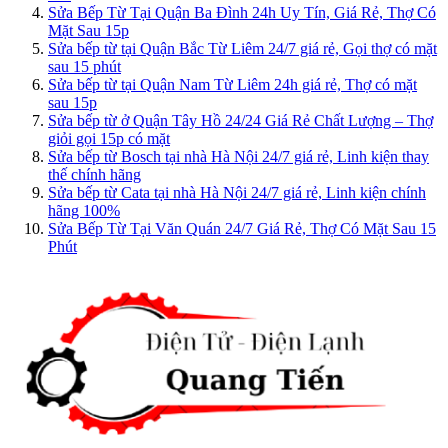
Sửa Bếp Từ Tại Quận Ba Đình 24h Uy Tín, Giá Rẻ, Thợ Có
Mặt Sau 15p
Sửa bếp từ tại Quận Bắc Từ Liêm 24/7 giá rẻ, Gọi thợ có mặt
sau 15 phút
Sửa bếp từ tại Quận Nam Từ Liêm 24h giá rẻ, Thợ có mặt
sau 15p
Sửa bếp từ ở Quận Tây Hồ 24/24 Giá Rẻ Chất Lượng – Thợ
giỏi gọi 15p có mặt
Sửa bếp từ Bosch tại nhà Hà Nội 24/7 giá rẻ, Linh kiện thay
thế chính hãng
Sửa bếp từ Cata tại nhà Hà Nội 24/7 giá rẻ, Linh kiện chính
hãng 100%
Sửa Bếp Từ Tại Văn Quán 24/7 Giá Rẻ, Thợ Có Mặt Sau 15
Phút