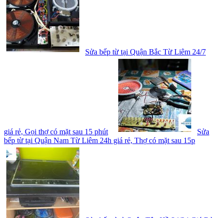
Sửa bếp từ tại Quận Bắc Từ Liêm 24/7
giá rẻ, Gọi thợ có mặt sau 15 phút
Sửa
bếp từ tại Quận Nam Từ Liêm 24h giá rẻ, Thợ có mặt sau 15p