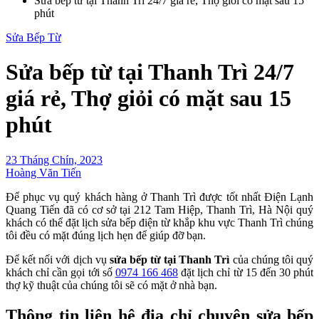
Sửa bếp từ tại Thanh Trì 24/7 giá rẻ, Thợ giỏi có mặt sau 15
phút
Sửa Bếp Từ
Sửa bếp từ tại Thanh Trì 24/7
giá rẻ, Thợ giỏi có mặt sau 15
phút
23 Tháng Chín, 2023
Hoàng Văn Tiến
Để phục vụ quý khách hàng ở Thanh Trì được tốt nhất Điện Lạnh
Quang Tiến đã có cơ sở tại 212 Tam Hiệp, Thanh Trì, Hà Nội quý
khách có thể đặt lịch sửa bếp điện từ khắp khu vực Thanh Trì chúng
tôi đều có mặt đúng lịch hẹn để giúp đỡ bạn.
Để kết nối với dịch vụ
sửa bếp từ tại Thanh Trì
của chúng tôi quý
khách chỉ cần gọi tới số
0974 166 468
đặt lịch chỉ từ 15 đến 30 phút
thợ kỹ thuật của chúng tôi sẽ có mặt ở nhà bạn.
Thông tin liên hệ địa chỉ chuyên sửa bếp