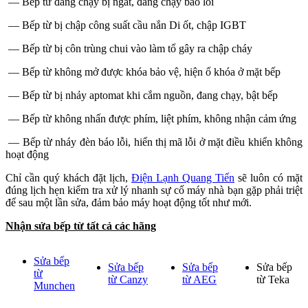
— Bếp từ đang chạy bị ngắt, đang chạy báo lỗi
— Bếp từ bị chập công suất cầu nắn Di ốt, chập IGBT
— Bếp từ bị côn trùng chui vào làm tổ gây ra chập cháy
— Bếp từ không mở được khóa bảo vệ, hiện ổ khóa ở mặt bếp
— Bếp từ bị nhảy aptomat khi cắm nguồn, đang chạy, bật bếp
— Bếp từ không nhấn được phím, liệt phím, không nhận cảm ứng
— Bếp từ nháy đèn báo lỗi, hiển thị mã lỗi ở mặt điều khiển không
hoạt động
Chỉ cần quý khách đặt lịch,
Điện Lạnh Quang Tiến
sẽ luôn có mặt
đúng lịch hẹn kiểm tra xử lý nhanh sự cố máy nhà bạn gặp phải triệt
để sau một lần sửa, đảm bảo máy hoạt động tốt như mới.
Nhận sửa bếp từ tất cả các hãng
Sửa bếp
Sửa bếp
Sửa bếp
Sửa bếp
từ
từ Canzy
từ AEG
từ Teka
Munchen