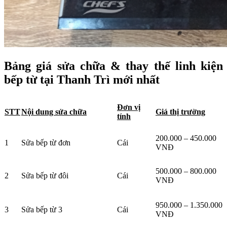
Bảng giá sửa chữa & thay thế linh kiện
bếp từ tại Thanh Trì mới nhất
Đơn vị
STT
Nội dung sửa chữa
Giá thị trường
tính
200.000 – 450.000
1
Sửa bếp từ đơn
Cái
VNĐ
500.000 – 800.000
2
Sửa bếp từ đôi
Cái
VNĐ
950.000 – 1.350.000
3
Sửa bếp từ 3
Cái
VNĐ