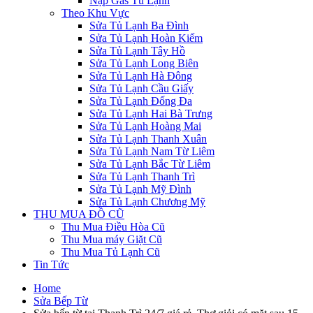
Nạp Gas Tủ Lạnh
Theo Khu Vực
Sửa Tủ Lạnh Ba Đình
Sửa Tủ Lạnh Hoàn Kiếm
Sửa Tủ Lạnh Tây Hồ
Sửa Tủ Lạnh Long Biên
Sửa Tủ Lạnh Hà Đông
Sửa Tủ Lạnh Cầu Giấy
Sửa Tủ Lạnh Đống Đa
Sửa Tủ Lạnh Hai Bà Trưng
Sửa Tủ Lạnh Hoàng Mai
Sửa Tủ Lạnh Thanh Xuân
Sửa Tủ Lạnh Nam Từ Liêm
Sửa Tủ Lạnh Bắc Từ Liêm
Sửa Tủ Lạnh Thanh Trì
Sửa Tủ Lạnh Mỹ Đình
Sửa Tủ Lạnh Chương Mỹ
THU MUA ĐỒ CŨ
Thu Mua Điều Hòa Cũ
Thu Mua máy Giặt Cũ
Thu Mua Tủ Lạnh Cũ
Tin Tức
Home
Sửa Bếp Từ