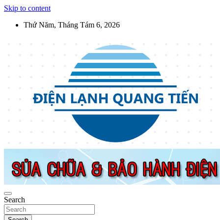
Skip to content
Thứ Năm, Tháng Tám 6, 2026
Điện Lạnh Quang Tiến
Sửa chữa thiết bị điện lạnh, điện dân dụng, thiết bị nhà bếp tại Hà
Nội
Search
Search