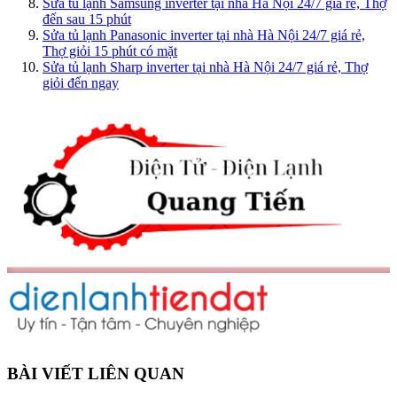
Sửa tủ lạnh Samsung inverter tại nhà Hà Nội 24/7 giá rẻ, Thợ
đến sau 15 phút
Sửa tủ lạnh Panasonic inverter tại nhà Hà Nội 24/7 giá rẻ,
Thợ giỏi 15 phút có mặt
Sửa tủ lạnh Sharp inverter tại nhà Hà Nội 24/7 giá rẻ, Thợ
giỏi đến ngay
BÀI VIẾT LIÊN QUAN