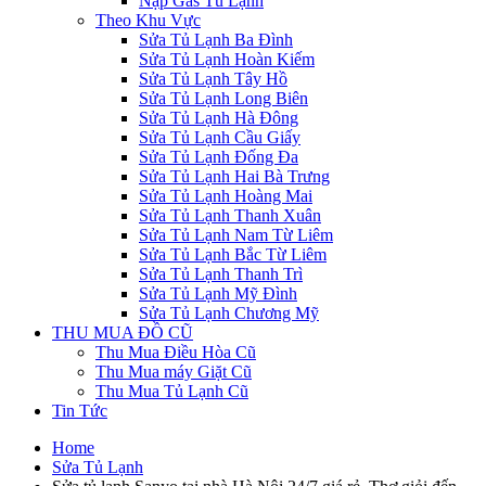
Nạp Gas Tủ Lạnh
Theo Khu Vực
Sửa Tủ Lạnh Ba Đình
Sửa Tủ Lạnh Hoàn Kiếm
Sửa Tủ Lạnh Tây Hồ
Sửa Tủ Lạnh Long Biên
Sửa Tủ Lạnh Hà Đông
Sửa Tủ Lạnh Cầu Giấy
Sửa Tủ Lạnh Đống Đa
Sửa Tủ Lạnh Hai Bà Trưng
Sửa Tủ Lạnh Hoàng Mai
Sửa Tủ Lạnh Thanh Xuân
Sửa Tủ Lạnh Nam Từ Liêm
Sửa Tủ Lạnh Bắc Từ Liêm
Sửa Tủ Lạnh Thanh Trì
Sửa Tủ Lạnh Mỹ Đình
Sửa Tủ Lạnh Chương Mỹ
THU MUA ĐỒ CŨ
Thu Mua Điều Hòa Cũ
Thu Mua máy Giặt Cũ
Thu Mua Tủ Lạnh Cũ
Tin Tức
Home
Sửa Tủ Lạnh