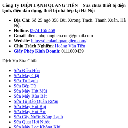
Công Ty ĐIỆN LẠNH QUANG TIẾN – Sửa chữa thiết bị điện
lạnh, điện dân dụng, thiết bị nhà bếp tại Hà Nội
Địa Chỉ
: Số 25 ngõ 358 Bùi Xương Trạch, Thanh Xuân, Hà
Nội
Hotline
:
0974 166 468
Gmail
: dienlanhquangtien.com@gmail.com
Wedsite
:
https://dienlanhquangtien.com/
Chịu Trách Nghiệm
:
Hoàng Văn Tiến
Giấy Phép Kinh Doanh
: 0111000439
Dịch Vụ Sửa Chữa
Sửa Điều Hòa
Sửa Máy Giặt
Sửa Tủ Lạnh
Sửa Bếp Từ
Sửa Máy Hút Mùi
Sửa Máy Rửa Bát
Sửa Tủ Bảo Quản Rượu
Sửa Máy Hút Bụi
Sửa Máy Hút Ẩm
Sửa Cây Nước Nóng Lạnh
Sửa Quạt Hơi Nước
Sửa Máy Lọc Không Khí