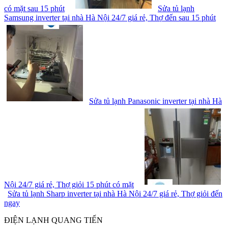
có mặt sau 15 phút
Sửa tủ lạnh
Samsung inverter tại nhà Hà Nội 24/7 giá rẻ, Thợ đến sau 15 phút
Sửa tủ lạnh Panasonic inverter tại nhà Hà
Nội 24/7 giá rẻ, Thợ giỏi 15 phút có mặt
Sửa tủ lạnh Sharp inverter tại nhà Hà Nội 24/7 giá rẻ, Thợ giỏi đến
ngay
ĐIỆN LẠNH QUANG TIẾN