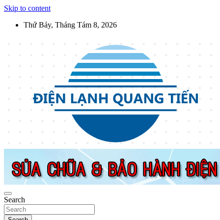
Skip to content
Thứ Bảy, Tháng Tám 8, 2026
Điện Lạnh Quang Tiến
Sửa chữa thiết bị điện lạnh, điện dân dụng, thiết bị nhà bếp tại Hà
Nội
Search
Search