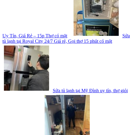
Uy Tín, Giá Rẻ – 15p Thợ có mặt
Sửa
tủ lạnh tại Royal City 24/7 Giá rẻ, Gọi thợ 15 phút có mặt
Sửa tủ lạnh tại Mỹ Đình uy tín, thợ giỏi