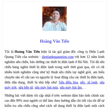
Hoàng Văn Tiến
Tôi là
Hoàng Văn Tiến
hiện là tác giả giám đốc công ty Điện Lạnh
Quang Tiến của website :
dienlanhquangtien.com
với hơn 12 năm kinh
nghiệm sửa chữa, bảo dưỡng các thiết bị điện lạnh ở Hà Nội. Tôi đã sửa
chữa hàng nghìn thiết bị điện lạnh trong suốt thời gian qua, tôi có rất
nhiều kinh nghiệm cũng như kỹ thuật sửa chữa tay nghề giỏi, am hiểu
chuyên sâu về cấu tạo và nguyên lý hoạt động của các thiết bị điện lạnh,
điện dân dụng, thiết bị nhà bếp như:
Sửa điều hòa
,
sửa tủ lạnh
,
sửa
máy giặt
,
sửa bếp từ
,
sửa máy hút mùi
,
sửa máy hút ẩm
,…
Những bài viết được tôi cập nhật ở trên website đảm bảo tính chính xác
cao đến 99% mọi người có thể làm theo hướng dẫn chi tiết của tôi để tự
kiểm tra sửa chữa cũng như cách sử dụng thiết bị điện lạnh một cách