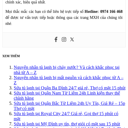
chính xác, hiệu quả nhất.
Mọi thắc mắc các bạn có thể liên hệ trực tiếp số
Hotline: 0974 166 468
để được tư vấn trực tiếp hoặc thông qua các trang MXH của chúng tôi
nhé.
XEM THÊM
Nguyên nhân tủ lạnh bị chảy nước? Và cách khắc phục tại
nhà từ A – Z
Nguyên nhân tủ lạnh bị mất nguồn và cách khắc phục từ A –
Z
Sửa tủ lạnh tại Quận Ba Đình 24/7 giá rẻ, Thợ có mặt 15 phút
Sửa tủ lạnh tại Quận Nam Từ Liêm 24h Linh kiện thay thế
chính hãng
Sửa tủ lạnh tại Quận Bắc Từ Liêm 24h Uy Tín, Giá Rẻ – 15p
Thợ có mặt
Sửa tủ lạnh tại Royal City 24/7 Giá rẻ, Gọi thợ 15 phút có
mặt
Sửa tủ lạnh tại Mỹ Đình uy tín, thợ giỏi có mặt sau 15 phút