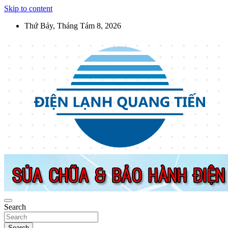
Skip to content
Thứ Bảy, Tháng Tám 8, 2026
Điện Lạnh Quang Tiến
Sửa chữa thiết bị điện lạnh, điện dân dụng, thiết bị nhà bếp tại Hà Nộ
Search
Search