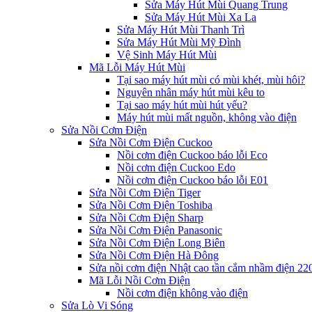
Sửa Máy Hút Mùi Quang Trung
Sửa Máy Hút Mùi Xa La
Sửa Máy Hút Mùi Thanh Trì
Sửa Máy Hút Mùi Mỹ Đình
Vệ Sinh Máy Hút Mùi
Mã Lỗi Máy Hút Mùi
Tại sao máy hút mùi có mùi khét, mùi hôi?
Nguyên nhân máy hút mùi kêu to
Tại sao máy hút mùi hút yếu?
Máy hút mùi mất nguồn, không vào điện
Sửa Nồi Cơm Điện
Sửa Nồi Cơm Điện Cuckoo
Nồi cơm điện Cuckoo báo lỗi Eco
Nồi cơm điện Cuckoo Edo
Nồi cơm điện Cuckoo báo lỗi E01
Sửa Nồi Cơm Điện Tiger
Sửa Nồi Cơm Điện Toshiba
Sửa Nồi Cơm Điện Sharp
Sửa Nồi Cơm Điện Panasonic
Sửa Nồi Cơm Điện Long Biên
Sửa Nồi Cơm Điện Hà Đông
Sửa nồi cơm điện Nhật cao tần cắm nhầm điện 2
Mã Lỗi Nồi Cơm Điện
Nồi cơm điện không vào điện
Sửa Lò Vi Sóng