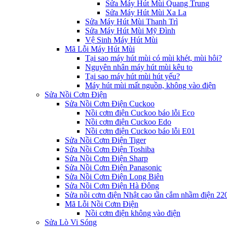
Sửa Máy Hút Mùi Quang Trung
Sửa Máy Hút Mùi Xa La
Sửa Máy Hút Mùi Thanh Trì
Sửa Máy Hút Mùi Mỹ Đình
Vệ Sinh Máy Hút Mùi
Mã Lỗi Máy Hút Mùi
Tại sao máy hút mùi có mùi khét, mùi hôi?
Nguyên nhân máy hút mùi kêu to
Tại sao máy hút mùi hút yếu?
Máy hút mùi mất nguồn, không vào điện
Sửa Nồi Cơm Điện
Sửa Nồi Cơm Điện Cuckoo
Nồi cơm điện Cuckoo báo lỗi Eco
Nồi cơm điện Cuckoo Edo
Nồi cơm điện Cuckoo báo lỗi E01
Sửa Nồi Cơm Điện Tiger
Sửa Nồi Cơm Điện Toshiba
Sửa Nồi Cơm Điện Sharp
Sửa Nồi Cơm Điện Panasonic
Sửa Nồi Cơm Điện Long Biên
Sửa Nồi Cơm Điện Hà Đông
Sửa nồi cơm điện Nhật cao tần cắm nhầm điện 2
Mã Lỗi Nồi Cơm Điện
Nồi cơm điện không vào điện
Sửa Lò Vi Sóng