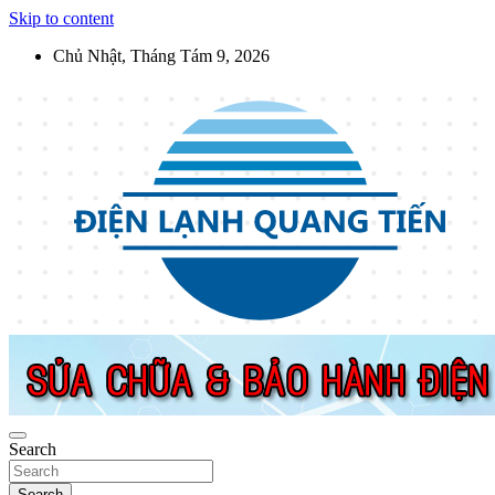
Skip to content
Chủ Nhật, Tháng Tám 9, 2026
Điện Lạnh Quang Tiến
Sửa chữa thiết bị điện lạnh, điện dân dụng, thiết bị nhà bếp tại Hà Nộ
Search
Search