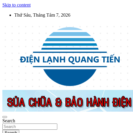
Skip to content
Thứ Sáu, Tháng Tám 7, 2026
Điện Lạnh Quang Tiến
Sửa chữa thiết bị điện lạnh, điện dân dụng, thiết bị nhà bếp tại Hà
Nội
Search
Search