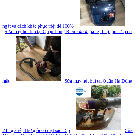
ngắt và cách khắc phục triệt để 100%
Sửa máy hút bụi tại Quận Long Biên 24/24 giả rẻ, Thợ giỏi 15p có
mặt
Sửa máy hút bụi tại Quận Hà Đông
24h giá rẻ, Thợ giỏi có mặt sau 15p
Sửa