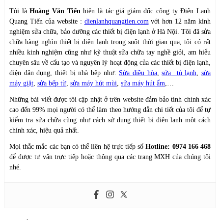
Tôi là
Hoàng Văn Tiến
hiện là tác giả giám đốc công ty Điện Lạnh
Quang Tiến của website :
dienlanhquangtien.com
với hơn 12 năm kinh
nghiệm sửa chữa, bảo dưỡng các thiết bị điện lạnh ở Hà Nội. Tôi đã sửa
chữa hàng nghìn thiết bị điện lạnh trong suốt thời gian qua, tôi có rất
nhiều kinh nghiệm cũng như kỹ thuật sửa chữa tay nghề giỏi, am hiểu
chuyên sâu về cấu tạo và nguyên lý hoạt động của các thiết bị điện lạnh,
điện dân dụng, thiết bị nhà bếp như:
Sửa điều hòa
,
sửa tủ lạnh
,
sửa
máy giặt
,
sửa bếp từ
,
sửa máy hút mùi
,
sửa máy hút ẩm
,…
Những bài viết được tôi cập nhật ở trên website đảm bảo tính chính xác
cao đến 99% mọi người có thể làm theo hướng dẫn chi tiết của tôi để tự
kiểm tra sửa chữa cũng như cách sử dụng thiết bị điện lạnh một cách
chính xác, hiệu quả nhất.
Mọi thắc mắc các bạn có thể liên hệ trực tiếp số
Hotline: 0974 166 468
để được tư vấn trực tiếp hoặc thông qua các trang MXH của chúng tôi
nhé.