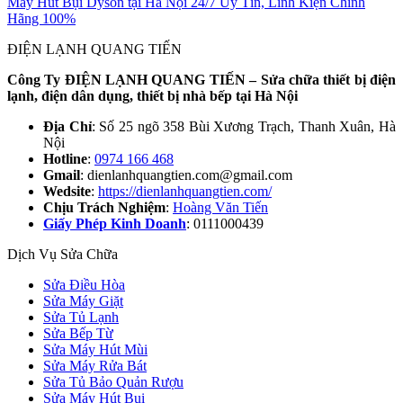
Máy Hút Bụi Dyson tại Hà Nội 24/7 Uy Tín, Linh Kiện Chính
Hãng 100%
ĐIỆN LẠNH QUANG TIẾN
Công Ty ĐIỆN LẠNH QUANG TIẾN – Sửa chữa thiết bị điện
lạnh, điện dân dụng, thiết bị nhà bếp tại Hà Nội
Địa Chỉ
: Số 25 ngõ 358 Bùi Xương Trạch, Thanh Xuân, Hà
Nội
Hotline
:
0974 166 468
Gmail
: dienlanhquangtien.com@gmail.com
Wedsite
:
https://dienlanhquangtien.com/
Chịu Trách Nghiệm
:
Hoàng Văn Tiến
Giấy Phép Kinh Doanh
: 0111000439
Dịch Vụ Sửa Chữa
Sửa Điều Hòa
Sửa Máy Giặt
Sửa Tủ Lạnh
Sửa Bếp Từ
Sửa Máy Hút Mùi
Sửa Máy Rửa Bát
Sửa Tủ Bảo Quản Rượu
Sửa Máy Hút Bụi