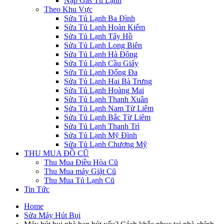
Nạp Gas Tủ Lạnh
Theo Khu Vực
Sửa Tủ Lạnh Ba Đình
Sửa Tủ Lạnh Hoàn Kiếm
Sửa Tủ Lạnh Tây Hồ
Sửa Tủ Lạnh Long Biên
Sửa Tủ Lạnh Hà Đông
Sửa Tủ Lạnh Cầu Giấy
Sửa Tủ Lạnh Đống Đa
Sửa Tủ Lạnh Hai Bà Trưng
Sửa Tủ Lạnh Hoàng Mai
Sửa Tủ Lạnh Thanh Xuân
Sửa Tủ Lạnh Nam Từ Liêm
Sửa Tủ Lạnh Bắc Từ Liêm
Sửa Tủ Lạnh Thanh Trì
Sửa Tủ Lạnh Mỹ Đình
Sửa Tủ Lạnh Chương Mỹ
THU MUA ĐỒ CŨ
Thu Mua Điều Hòa Cũ
Thu Mua máy Giặt Cũ
Thu Mua Tủ Lạnh Cũ
Tin Tức
Home
Sửa Máy Hút Bụi