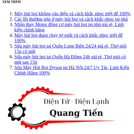
XEM THÊM
Máy hút bụi không vào điện và cách khắc phục triệt để 100%
Các lỗi thường gặp ở máy hút bụi và cách khắc phục tại nhà
Nhận thay Motor động cơ máy hút bụi tại nhà giá rẻ, Linh
kiện chính hãng
Máy hút bụi đang chạy tự ngắt và cách khắc phục triệt để
100%
Sửa máy hút bụi tại Quận Long Biên 24/24 giả rẻ, Thợ giỏi
15p có mặt
Sửa máy hút bụi tại Quận Hà Đông 24h giá rẻ, Thợ giỏi có
mặt sau 15p
Sửa Máy Hút Bụi Dyson tại Hà Nội 24/7 Uy Tín, Linh Kiện
Chính Hãng 100%