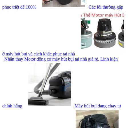
phục triệt để 100%
Các lỗi thường gặp
ở máy hút bụi và cách khắc phục tại nhà
Nhận thay Motor động cơ máy hút bụi tại nhà giá rẻ, Linh kiện
chính hãng
Máy hút bụi đang chạy tự