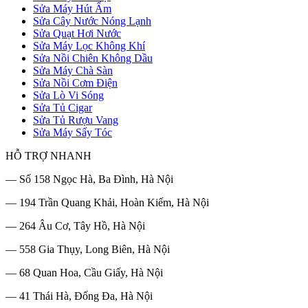
Sửa Máy Hút Ẩm
Sửa Cây Nước Nóng Lạnh
Sửa Quạt Hơi Nước
Sửa Máy Lọc Không Khí
Sửa Nồi Chiên Không Dầu
Sửa Máy Chà Sàn
Sửa Nồi Cơm Điện
Sửa Lò Vi Sóng
Sửa Tủ Cigar
Sửa Tủ Rượu Vang
Sửa Máy Sấy Tóc
HỖ TRỢ NHANH
— Số 158 Ngọc Hà, Ba Đình, Hà Nội
— 194 Trần Quang Khải, Hoàn Kiếm, Hà Nội
— 264 Âu Cơ, Tây Hồ, Hà Nội
— 558 Gia Thụy, Long Biên, Hà Nội
— 68 Quan Hoa, Cầu Giấy, Hà Nội
— 41 Thái Hà, Đống Đa, Hà Nội