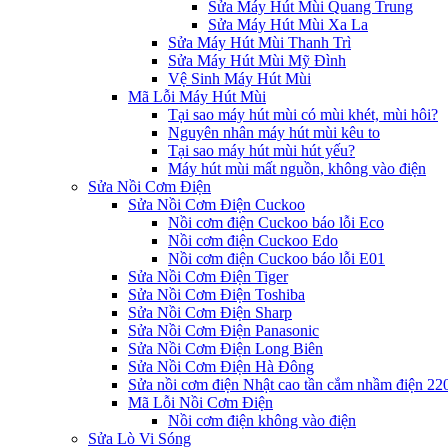
Sửa Máy Hút Mùi Quang Trung
Sửa Máy Hút Mùi Xa La
Sửa Máy Hút Mùi Thanh Trì
Sửa Máy Hút Mùi Mỹ Đình
Vệ Sinh Máy Hút Mùi
Mã Lỗi Máy Hút Mùi
Tại sao máy hút mùi có mùi khét, mùi hôi?
Nguyên nhân máy hút mùi kêu to
Tại sao máy hút mùi hút yếu?
Máy hút mùi mất nguồn, không vào điện
Sửa Nồi Cơm Điện
Sửa Nồi Cơm Điện Cuckoo
Nồi cơm điện Cuckoo báo lỗi Eco
Nồi cơm điện Cuckoo Edo
Nồi cơm điện Cuckoo báo lỗi E01
Sửa Nồi Cơm Điện Tiger
Sửa Nồi Cơm Điện Toshiba
Sửa Nồi Cơm Điện Sharp
Sửa Nồi Cơm Điện Panasonic
Sửa Nồi Cơm Điện Long Biên
Sửa Nồi Cơm Điện Hà Đông
Sửa nồi cơm điện Nhật cao tần cắm nhầm điện 2
Mã Lỗi Nồi Cơm Điện
Nồi cơm điện không vào điện
Sửa Lò Vi Sóng