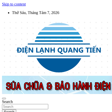
Skip to content
Thứ Sáu, Tháng Tám 7, 2026
Điện Lạnh Quang Tiến
Sửa chữa thiết bị điện lạnh, điện dân dụng, thiết bị nhà bếp tại Hà Nộ
Search
Search