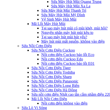
Sửa Máy Hút Mùi Quang Trung
Sửa Máy Hút Mùi Xa La
Sửa Máy Hút Mùi Thanh Trì
Sửa Máy Hút Mùi Mỹ Đình
Vệ Sinh Máy Hút Mùi
Mã Lỗi Máy Hút Mùi
Tại sao máy hút mùi có mùi khét, mùi hôi?
Nguyên nhân máy hút mùi kêu to
Tại sao máy hút mùi hút yếu?
Máy hút mùi mất nguồn, không vào điện
Sửa Nồi Cơm Điện
Sửa Nồi Cơm Điện Cuckoo
Nồi cơm điện Cuckoo báo lỗi Eco
Nồi cơm điện Cuckoo Edo
Nồi cơm điện Cuckoo báo lỗi E01
Sửa Nồi Cơm Điện Tiger
Sửa Nồi Cơm Điện Toshiba
Sửa Nồi Cơm Điện Sharp
Sửa Nồi Cơm Điện Panasonic
Sửa Nồi Cơm Điện Long Biên
Sửa Nồi Cơm Điện Hà Đông
Sửa nồi cơm điện Nhật cao tần cắm nhầm điện 2
Mã Lỗi Nồi Cơm Điện
Nồi cơm điện không vào điện
Sửa Lò Vi Sóng