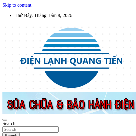
Skip to content
Thứ Bảy, Tháng Tám 8, 2026
Điện Lạnh Quang Tiến
Sửa chữa thiết bị điện lạnh, điện dân dụng, thiết bị nhà bếp tại Hà Nộ
Search
Search