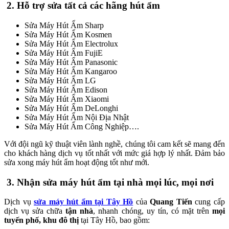
2. Hỗ trợ sửa tất cả các hãng hút ẩm
Sửa Máy Hút Ẩm Sharp
Sửa Máy Hút Ẩm Kosmen
Sửa Máy Hút Ẩm Electrolux
Sửa Máy Hút Ẩm FujiE
Sửa Máy Hút Ẩm Panasonic
Sửa Máy Hút Ẩm Kangaroo
Sửa Máy Hút Ẩm LG
Sửa Máy Hút Ẩm Edison
Sửa Máy Hút Ẩm Xiaomi
Sửa Máy Hút Ẩm DeLonghi
Sửa Máy Hút Ẩm Nội Địa Nhật
Sửa Máy Hút Ẩm Công Nghiệp….
Với đội ngũ kỹ thuật viên lành nghề, chúng tôi cam kết sẽ mang đến
cho khách hàng dịch vụ tốt nhất với mức giá hợp lý nhất. Đảm bảo
sửa xong máy hút ẩm hoạt động tốt như mới.
3. Nhận sửa máy hút ẩm tại nhà mọi lúc, mọi nơi
Dịch vụ
sửa máy hút ẩm tại Tây Hồ
của
Quang Tiến
cung cấp
dịch vụ sửa chữa
tận nhà
, nhanh chóng, uy tín, có mặt trên
mọi
tuyến phố, khu đô thị
tại Tây Hồ, bao gồm: