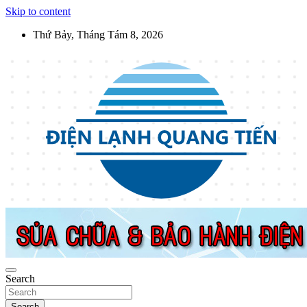
Skip to content
Thứ Bảy, Tháng Tám 8, 2026
Điện Lạnh Quang Tiến
Sửa chữa thiết bị điện lạnh, điện dân dụng, thiết bị nhà bếp tại Hà
Nội
Search
Search