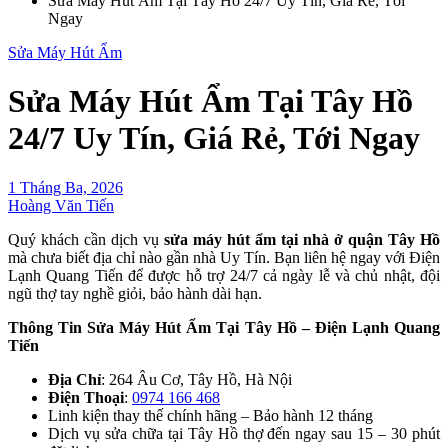
Sửa Máy Hút Ẩm Tại Tây Hồ 24/7 Uy Tín, Giá Rẻ, Tới
Ngay
Sửa Máy Hút Ẩm
Sửa Máy Hút Ẩm Tại Tây Hồ
24/7 Uy Tín, Giá Rẻ, Tới Ngay
1 Tháng Ba, 2026
Hoàng Văn Tiến
Quý khách cần dịch vụ
sửa máy hút ẩm tại nhà ở quận Tây Hồ
mà chưa biết địa chỉ nào gần nhà Uy Tín. Bạn liên hệ ngay với Điện
Lạnh Quang Tiến để được hỗ trợ 24/7 cả ngày lễ và chủ nhật, đội
ngũ thợ tay nghề giỏi, bảo hành dài hạn.
Thông Tin Sửa Máy Hút Ẩm Tại Tây Hồ – Điện Lạnh Quang
Tiến
Địa Chỉ
: 264 Âu Cơ, Tây Hồ, Hà Nội
Điện Thoại
:
0974 166 468
Linh kiện thay thế chính hãng – Bảo hành 12 tháng
Dịch vụ sửa chữa tại Tây Hồ thợ đến ngay sau 15 – 30 phút