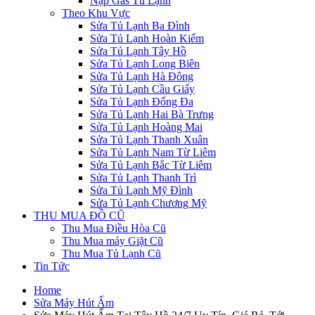
Nạp Gas Tủ Lạnh
Theo Khu Vực
Sửa Tủ Lạnh Ba Đình
Sửa Tủ Lạnh Hoàn Kiếm
Sửa Tủ Lạnh Tây Hồ
Sửa Tủ Lạnh Long Biên
Sửa Tủ Lạnh Hà Đông
Sửa Tủ Lạnh Cầu Giấy
Sửa Tủ Lạnh Đống Đa
Sửa Tủ Lạnh Hai Bà Trưng
Sửa Tủ Lạnh Hoàng Mai
Sửa Tủ Lạnh Thanh Xuân
Sửa Tủ Lạnh Nam Từ Liêm
Sửa Tủ Lạnh Bắc Từ Liêm
Sửa Tủ Lạnh Thanh Trì
Sửa Tủ Lạnh Mỹ Đình
Sửa Tủ Lạnh Chương Mỹ
THU MUA ĐỒ CŨ
Thu Mua Điều Hòa Cũ
Thu Mua máy Giặt Cũ
Thu Mua Tủ Lạnh Cũ
Tin Tức
Home
Sửa Máy Hút Ẩm