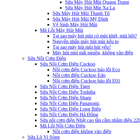
Sửa Máy Hút Mùi Quang Trung
Sửa Máy Hút Mùi Xa La
Sửa Máy Hút Mùi Thanh Trì
Sửa Máy Hút Mùi Mỹ Đình
Vệ Sinh Máy Hút Mùi
Mã Lỗi Máy Hút Mùi
Tại sao máy hút mùi có mùi khét, mùi hôi?
Nguyên nhân máy hút mùi kêu to
Tại sao máy hút mùi hút yếu?
Máy hút mùi mất nguồn, không vào điện
Sửa Nồi Cơm Điện
Sửa Nồi Cơm Điện Cuckoo
Nồi cơm điện Cuckoo báo lỗi Eco
Nồi cơm điện Cuckoo Edo
Nồi cơm điện Cuckoo báo lỗi E01
Sửa Nồi Cơm Điện Tiger
Sửa Nồi Cơm Điện Toshiba
Sửa Nồi Cơm Điện Sharp
Sửa Nồi Cơm Điện Panasonic
Sửa Nồi Cơm Điện Long Biên
Sửa Nồi Cơm Điện Hà Đông
Sửa nồi cơm điện Nhật cao tần cắm nhầm điện 2
Mã Lỗi Nồi Cơm Điện
Nồi cơm điện không vào điện
Sửa Lò Vi Sóng