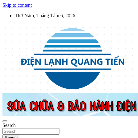
Skip to content
Thứ Năm, Tháng Tám 6, 2026
Điện Lạnh Quang Tiến
Sửa chữa thiết bị điện lạnh, điện dân dụng, thiết bị nhà bếp tại Hà Nộ
Search
Search