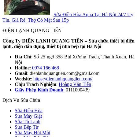
Sửa Điều Hòa Aqua Tại Hà Nội 24/7 Uy
Tín, Giá Rẻ, Thợ Có Mặt Sau 15p
ĐIỆN LẠNH QUANG TIẾN
Công Ty ĐIỆN LẠNH QUANG TIẾN – Sửa chữa thiết bị điện
lạnh, điện dân dụng, thiết bị nhà bếp tại Hà Nội
Địa Chỉ
: Số 25 ngõ 358 Bùi Xương Trạch, Thanh Xuân, Hà
Nội
Hotline
:
0974 166 468
Gmail
: dienlanhquangtien.com@gmail.com
Wedsite
:
https://dienlanhquangtien.com/
Chịu Trách Nghiệm
:
Hoàng Văn Tiến
Giấy Phép Kinh Doanh
: 0111000439
Dịch Vụ Sửa Chữa
Sửa Điều Hòa
Sửa Máy Giặt
Sửa Tủ Lạnh
Sửa Bếp Từ
Sửa Máy Hút Mùi