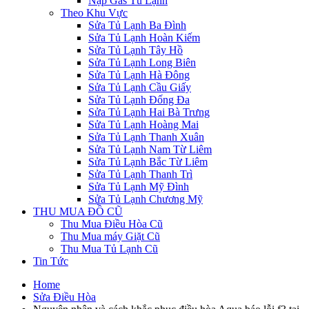
Nạp Gas Tủ Lạnh
Theo Khu Vực
Sửa Tủ Lạnh Ba Đình
Sửa Tủ Lạnh Hoàn Kiếm
Sửa Tủ Lạnh Tây Hồ
Sửa Tủ Lạnh Long Biên
Sửa Tủ Lạnh Hà Đông
Sửa Tủ Lạnh Cầu Giấy
Sửa Tủ Lạnh Đống Đa
Sửa Tủ Lạnh Hai Bà Trưng
Sửa Tủ Lạnh Hoàng Mai
Sửa Tủ Lạnh Thanh Xuân
Sửa Tủ Lạnh Nam Từ Liêm
Sửa Tủ Lạnh Bắc Từ Liêm
Sửa Tủ Lạnh Thanh Trì
Sửa Tủ Lạnh Mỹ Đình
Sửa Tủ Lạnh Chương Mỹ
THU MUA ĐỒ CŨ
Thu Mua Điều Hòa Cũ
Thu Mua máy Giặt Cũ
Thu Mua Tủ Lạnh Cũ
Tin Tức
Home
Sửa Điều Hòa