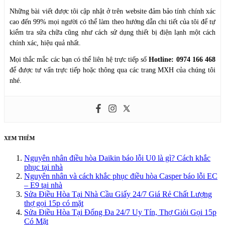
Những bài viết được tôi cập nhật ở trên website đảm bảo tính chính xác
cao đến 99% mọi người có thể làm theo hướng dẫn chi tiết của tôi để tự
kiểm tra sửa chữa cũng như cách sử dụng thiết bị điện lạnh một cách
chính xác, hiệu quả nhất.
Mọi thắc mắc các bạn có thể liên hệ trực tiếp số
Hotline: 0974 166 468
để được tư vấn trực tiếp hoặc thông qua các trang MXH của chúng tôi
nhé.
XEM THÊM
Nguyên nhân điều hòa Daikin báo lỗi U0 là gì? Cách khắc
phục tại nhà
Nguyên nhân và cách khắc phục điều hòa Casper báo lỗi EC
– E9 tại nhà
Sửa Điều Hòa Tại Nhà Cầu Giấy 24/7 Giá Rẻ Chất Lượng
thợ gọi 15p có mặt
Sửa Điều Hòa Tại Đống Đa 24/7 Uy Tín, Thợ Giỏi Gọi 15p
Có Mặt