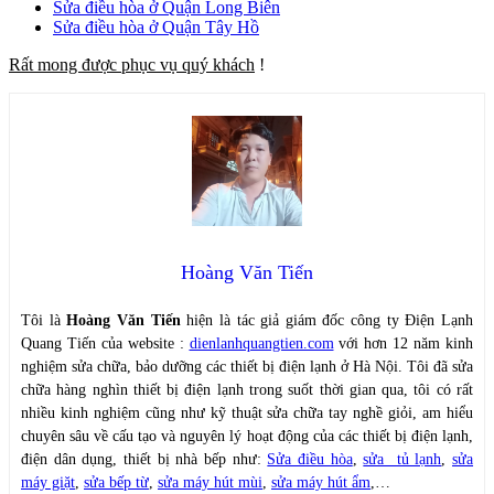
Sửa điều hòa ở Quận Long Biên
Sửa điều hòa ở Quận Tây Hồ
Rất mong được phục vụ quý khách
!
Hoàng Văn Tiến
Tôi là
Hoàng Văn Tiến
hiện là tác giả giám đốc công ty Điện Lạnh
Quang Tiến của website :
dienlanhquangtien.com
với hơn 12 năm kinh
nghiệm sửa chữa, bảo dưỡng các thiết bị điện lạnh ở Hà Nội. Tôi đã sửa
chữa hàng nghìn thiết bị điện lạnh trong suốt thời gian qua, tôi có rất
nhiều kinh nghiệm cũng như kỹ thuật sửa chữa tay nghề giỏi, am hiểu
chuyên sâu về cấu tạo và nguyên lý hoạt động của các thiết bị điện lạnh,
điện dân dụng, thiết bị nhà bếp như:
Sửa điều hòa
,
sửa tủ lạnh
,
sửa
máy giặt
,
sửa bếp từ
,
sửa máy hút mùi
,
sửa máy hút ẩm
,…