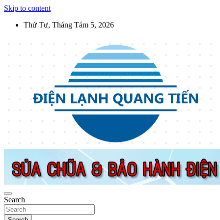
Skip to content
Thứ Tư, Tháng Tám 5, 2026
Điện Lạnh Quang Tiến
Sửa chữa thiết bị điện lạnh, điện dân dụng, thiết bị nhà bếp tại Hà
Nội
Search
Search