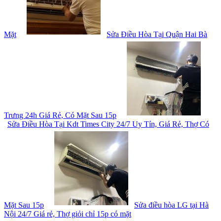
Mặt
Sửa Điều Hòa Tại Quận Hai Bà
Trưng 24h Giá Rẻ, Có Mặt Sau 15p
Sửa Điều Hòa Tại Kdt Times City 24/7 Uy Tín, Giá Rẻ, Thợ Có
Mặt Sau 15p
Sửa điều hòa LG tại Hà
Nội 24/7 Giá rẻ, Thợ giỏi chỉ 15p có mặt