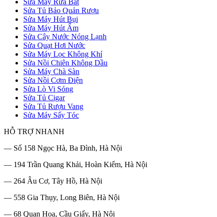
Sửa Máy Rửa Bát
Sửa Tủ Bảo Quản Rượu
Sửa Máy Hút Bụi
Sửa Máy Hút Ẩm
Sửa Cây Nước Nóng Lạnh
Sửa Quạt Hơi Nước
Sửa Máy Lọc Không Khí
Sửa Nồi Chiên Không Dầu
Sửa Máy Chà Sàn
Sửa Nồi Cơm Điện
Sửa Lò Vi Sóng
Sửa Tủ Cigar
Sửa Tủ Rượu Vang
Sửa Máy Sấy Tóc
HỖ TRỢ NHANH
— Số 158 Ngọc Hà, Ba Đình, Hà Nội
— 194 Trần Quang Khải, Hoàn Kiếm, Hà Nội
— 264 Âu Cơ, Tây Hồ, Hà Nội
— 558 Gia Thụy, Long Biên, Hà Nội
— 68 Quan Hoa, Cầu Giấy, Hà Nội