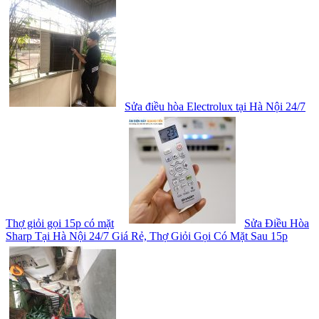
Sửa điều hòa Electrolux tại Hà Nội 24/7
Thợ giỏi gọi 15p có mặt
Sửa Điều Hòa
Sharp Tại Hà Nội 24/7 Giá Rẻ, Thợ Giỏi Gọi Có Mặt Sau 15p