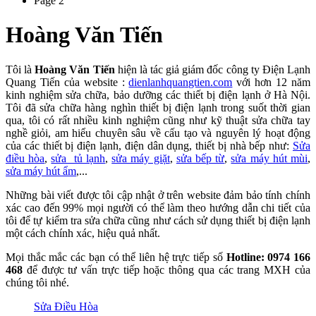
Page 2
Hoàng Văn Tiến
Tôi là
Hoàng Văn Tiến
hiện là tác giả giám đốc công ty Điện Lạnh
Quang Tiến của website :
dienlanhquangtien.com
với hơn 12 năm
kinh nghiệm sửa chữa, bảo dưỡng các thiết bị điện lạnh ở Hà Nội.
Tôi đã sửa chữa hàng nghìn thiết bị điện lạnh trong suốt thời gian
qua, tôi có rất nhiều kinh nghiệm cũng như kỹ thuật sửa chữa tay
nghề giỏi, am hiểu chuyên sâu về cấu tạo và nguyên lý hoạt động
của các thiết bị điện lạnh, điện dân dụng, thiết bị nhà bếp như:
Sửa
điều hòa
,
sửa tủ lạnh
,
sửa máy giặt
,
sửa bếp từ
,
sửa máy hút mùi
,
sửa máy hút ẩm
,...
Những bài viết được tôi cập nhật ở trên website đảm bảo tính chính
xác cao đến 99% mọi người có thể làm theo hướng dẫn chi tiết của
tôi để tự kiểm tra sửa chữa cũng như cách sử dụng thiết bị điện lạnh
một cách chính xác, hiệu quả nhất.
Mọi thắc mắc các bạn có thể liên hệ trực tiếp số
Hotline: 0974 166
468
để được tư vấn trực tiếp hoặc thông qua các trang MXH của
chúng tôi nhé.
Sửa Điều Hòa