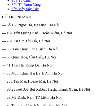
Sửa Tủ Cigar
Sửa Tủ Rượu Vang
Sửa Máy Sấy Tóc
HỖ TRỢ NHANH
— Số 158 Ngọc Hà, Ba Đình, Hà Nội
— 194 Trần Quang Khải, Hoàn Kiếm, Hà Nội
— 264 Âu Cơ, Tây Hồ, Hà Nội
— 558 Gia Thụy, Long Biên, Hà Nội
— 68 Quan Hoa, Cầu Giấy, Hà Nội
— 41 Thái Hà, Đống Đa, Hà Nội
— 35 Minh Khai, Hai Bà Trưng, Hà Nội
— 258 Tân Mai, Hoàng Mai, Hà Nội
— Số 25 ngõ 358 Bùi Xương Trạch, Thanh Xuân, Hà Nội
— 68 Mỹ Đình, Nam Từ Liêm, Hà Nội
— 86 Thuỵ Phương, Bắc Từ Liêm, Hà Nội