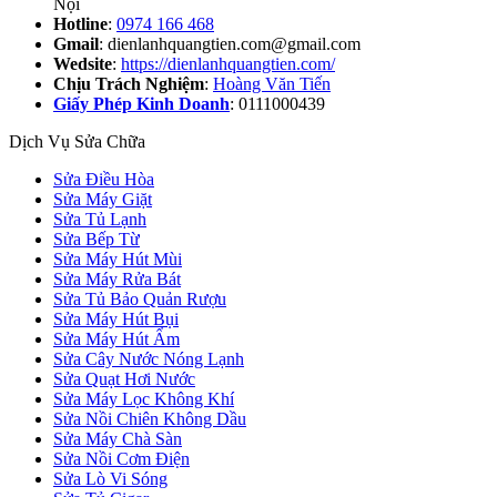
Nội
Hotline
:
0974 166 468
Gmail
: dienlanhquangtien.com@gmail.com
Wedsite
:
https://dienlanhquangtien.com/
Chịu Trách Nghiệm
:
Hoàng Văn Tiến
Giấy Phép Kinh Doanh
: 0111000439
Dịch Vụ Sửa Chữa
Sửa Điều Hòa
Sửa Máy Giặt
Sửa Tủ Lạnh
Sửa Bếp Từ
Sửa Máy Hút Mùi
Sửa Máy Rửa Bát
Sửa Tủ Bảo Quản Rượu
Sửa Máy Hút Bụi
Sửa Máy Hút Ẩm
Sửa Cây Nước Nóng Lạnh
Sửa Quạt Hơi Nước
Sửa Máy Lọc Không Khí
Sửa Nồi Chiên Không Dầu
Sửa Máy Chà Sàn
Sửa Nồi Cơm Điện
Sửa Lò Vi Sóng