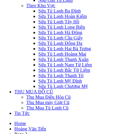
Nạp Gas Tủ Lạnh
Theo Khu Vực
Sửa Tủ Lạnh Ba Đình
Sửa Tủ Lạnh Hoàn Kiếm
Sửa Tủ Lạnh Tây Hồ
Sửa Tủ Lạnh Long Biên
Sửa Tủ Lạnh Hà Đông
Sửa Tủ Lạnh Cầu Giấy
Sửa Tủ Lạnh Đống Đa
Sửa Tủ Lạnh Hai Bà Trưng
Sửa Tủ Lạnh Hoàng Mai
Sửa Tủ Lạnh Thanh Xuân
Sửa Tủ Lạnh Nam Từ Liêm
Sửa Tủ Lạnh Bắc Từ Liêm
Sửa Tủ Lạnh Thanh Trì
Sửa Tủ Lạnh Mỹ Đình
Sửa Tủ Lạnh Chương Mỹ
THU MUA ĐỒ CŨ
Thu Mua Điều Hòa Cũ
Thu Mua máy Giặt Cũ
Thu Mua Tủ Lạnh Cũ
Tin Tức
Home
Hoàng Văn Tiến