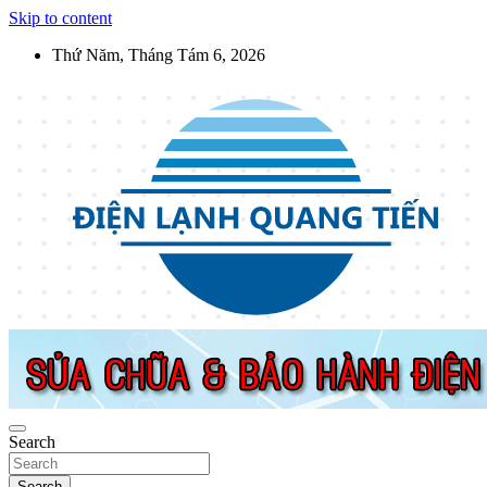
Skip to content
Thứ Năm, Tháng Tám 6, 2026
Điện Lạnh Quang Tiến
Sửa chữa thiết bị điện lạnh, điện dân dụng, thiết bị nhà bếp tại Hà
Nội
Search
Search