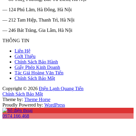
— 124 Phú Lãm, Hà Đông, Hà Nội
— 212 Tam Hiệp, Thanh Trì, Hà Nội
— 246 Bát Tràng, Gia Lâm, Hà Nội
THÔNG TIN
Liên Hệ
Giới Thiệu
Chính Sách Bảo Hành
Giấy Phép Kinh Doanh
Tác Giả Hoàng Văn Tiến
Chính Sách Bảo Mật
Copyright © 2026
Điện Lạnh Quang Tiến
Chính Sách Bảo Mật
Theme by:
Theme Horse
Proudly Powered by:
WordPress
0974 166 468