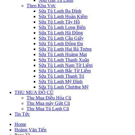
Nạp Gas Tủ Lạnh
Theo Khu Vực
Sửa Tủ Lạnh Ba Đình
Sửa Tủ Lạnh Hoàn Kiếm
Sửa Tủ Lạnh Tây Hồ
Sửa Tủ Lạnh Long Biên
Sửa Tủ Lạnh Hà Đông
Sửa Tủ Lạnh Cầu Giấy
Sửa Tủ Lạnh Đống Đa
Sửa Tủ Lạnh Hai Bà Trưng
Sửa Tủ Lạnh Hoàng Mai
Sửa Tủ Lạnh Thanh Xuân
Sửa Tủ Lạnh Nam Từ Liêm
Sửa Tủ Lạnh Bắc Từ Liêm
Sửa Tủ Lạnh Thanh Trì
Sửa Tủ Lạnh Mỹ Đình
Sửa Tủ Lạnh Chương Mỹ
THU MUA ĐỒ CŨ
Thu Mua Điều Hòa Cũ
Thu Mua máy Giặt Cũ
Thu Mua Tủ Lạnh Cũ
Tin Tức
Home
Hoàng Văn Tiến