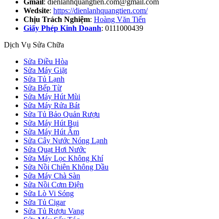
Gmail
: dienlanhquangtien.com@gmail.com
Wedsite
:
https://dienlanhquangtien.com/
Chịu Trách Nghiệm
:
Hoàng Văn Tiến
Giấy Phép Kinh Doanh
: 0111000439
Dịch Vụ Sửa Chữa
Sửa Điều Hòa
Sửa Máy Giặt
Sửa Tủ Lạnh
Sửa Bếp Từ
Sửa Máy Hút Mùi
Sửa Máy Rửa Bát
Sửa Tủ Bảo Quản Rượu
Sửa Máy Hút Bụi
Sửa Máy Hút Ẩm
Sửa Cây Nước Nóng Lạnh
Sửa Quạt Hơi Nước
Sửa Máy Lọc Không Khí
Sửa Nồi Chiên Không Dầu
Sửa Máy Chà Sàn
Sửa Nồi Cơm Điện
Sửa Lò Vi Sóng
Sửa Tủ Cigar
Sửa Tủ Rượu Vang