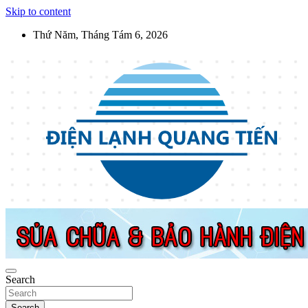
Skip to content
Thứ Năm, Tháng Tám 6, 2026
Điện Lạnh Quang Tiến
Sửa chữa thiết bị điện lạnh, điện dân dụng, thiết bị nhà bếp tại Hà
Nội
Search
Search