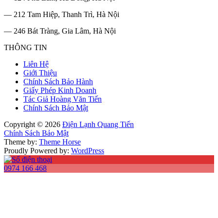
— 212 Tam Hiệp, Thanh Trì, Hà Nội
— 246 Bát Tràng, Gia Lâm, Hà Nội
THÔNG TIN
Liên Hệ
Giới Thiệu
Chính Sách Bảo Hành
Giấy Phép Kinh Doanh
Tác Giả Hoàng Văn Tiến
Chính Sách Bảo Mật
Copyright © 2026
Điện Lạnh Quang Tiến
Chính Sách Bảo Mật
Theme by:
Theme Horse
Proudly Powered by:
WordPress
0974 166 468