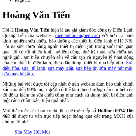
Page 32
Hoàng Văn Tiến
Tôi là
Hoàng Văn Tiến
hiện là tác giả giám đốc công ty Điện Lạnh
Quang Tiến của website :
dienlanhquangtien.com
với hơn 12 năm
kinh nghiệm sửa chữa, bảo dưỡng các thiết bị điện lạnh ở Hà Nội.
Tôi đã sửa chữa hàng nghìn thiết bị điện lạnh trong suốt thời gian
qua, tôi có rất nhiều kinh nghiệm cũng như kỹ thuật sửa chữa tay
nghề giỏi, am hiểu chuyên sâu về cấu tạo và nguyên lý hoạt động
của các thiết bị điện lạnh, điện dân dụng, thiết bị nhà bếp như:
Sửa
điều hòa
,
sửa tủ lạnh
,
sửa máy giặt
,
sửa bếp từ
,
sửa máy hút mùi
,
sửa máy hút ẩm
,...
Những bài viết được tôi cập nhật ở trên website đảm bảo tính chính
xác cao đến 99% mọi người có thể làm theo hướng dẫn chi tiết của
tôi để tự kiểm tra sửa chữa cũng như cách sử dụng thiết bị điện lạnh
một cách chính xác, hiệu quả nhất.
Mọi thắc mắc các bạn có thể liên hệ trực tiếp số
Hotline: 0974 166
468
để được tư vấn trực tiếp hoặc thông qua các trang MXH của
chúng tôi nhé.
Sửa Máy Hút Mùi